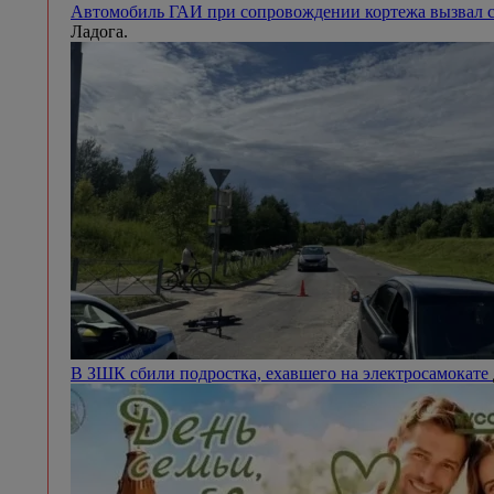
Автомобиль ГАИ при сопровождении кортежа вызвал с
Ладога.
В ЗШК сбили подростка, ехавшего на электросамокате