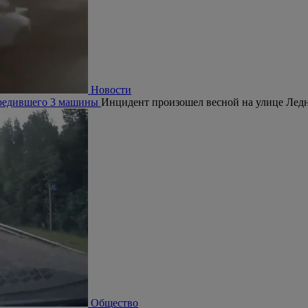
Новости
овредившего 3 машины
Инцидент произошел весной на улице Ледн
Общество