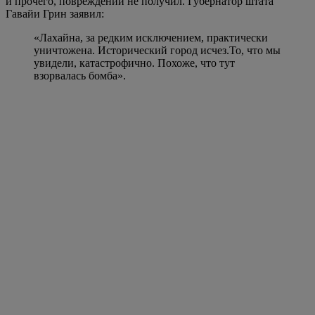
и прочего, повреждений не получил. Губернатор штата
Гавайи Грин заявил:
«Лахайна, за редким исключением, практически
уничтожена. Исторический город исчез.То, что мы
увидели, катастрофично. Похоже, что тут
взорвалась бомба».