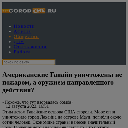
Новости
Афиша
Общество
Дом
Стиль жизни
Работа
Американские Гавайи уничтожены не
пожаром, а оружием направленного
действия?
«Похоже, что тут взорвалась бомба»
12 августа 2023, 16:51
Этим летом Гавайские острова США сгорели. Море огня
уничтожило город Лахайна на острове Мауи, погибли около
сотни человек. Экономике страны нанесен значительный
урон. Общепринятой версией является то, что пожары