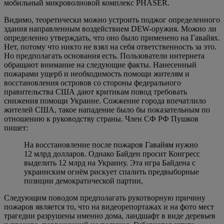
мобильный микроволновой комплекс PHASER.
Видимо, теоретически можно устроить поджог определенного
здания направленным воздействием DEW-оружия. Можно ли
определенно утверждать, что оно было применено на Гавайях.
Нет, потому что никто не взял на себя ответственность за это.
Но предполагать основания есть. Пользователи интернета
обращают внимание на следующие факты. Нанесенный
пожарами ущерб и необходимость помощи жителям и
восстановления островов со стороны федерального
правительства США дают критикам повод требовать
снижения помощи Украине. Сожжение города впечатлило
жителей США, такое нападение было бы показательным по
отношению к руководству страны. Член СФ РФ Пушков
пишет:
На восстановление после пожаров Гавайям нужно
12 млрд долларов. Однако Байден просит Конгресс
выделить 12 млрд на Украину. Эта игра Байдена с
украинским огнём рискует спалить предвыборные
позиции демократической партии,
Следующим поводом предполагать рукотворную причину
пожаров является то, что на видеорепортажах и на фото мест
трагедии разрушены именно дома, ландшафт в виде деревьев