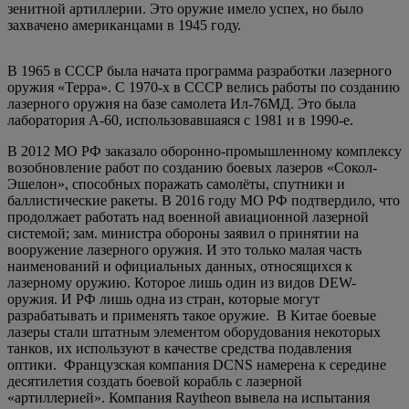
зенитной артиллерии. Это оружие имело успех, но было
захвачено американцами в 1945 году.
В 1965 в СССР была начата программа разработки лазерного
оружия «Терра». С 1970-х в СССР велись работы по созданию
лазерного оружия на базе самолета Ил-76МД. Это была
лаборатория А-60, использовавшаяся с 1981 и в 1990-е.
В 2012 МО РФ заказало оборонно-промышленному комплексу
возобновление работ по созданию боевых лазеров «Сокол-
Эшелон», способных поражать самолёты, спутники и
баллистические ракеты. В 2016 году МО РФ подтвердило, что
продолжает работать над военной авиационной лазерной
системой; зам. министра обороны заявил о принятии на
вооружение лазерного оружия. И это только малая часть
наименований и официальных данных, относящихся к
лазерному оружию. Которое лишь один из видов DEW-
оружия. И РФ лишь одна из стран, которые могут
разрабатывать и применять такое оружие. В Китае боевые
лазеры стали штатным элементом оборудования некоторых
танков, их используют в качестве средства подавления
оптики. Французская компания DCNS намерена к середине
десятилетия создать боевой корабль с лазерной
«артиллерией». Компания Raytheon вывела на испытания