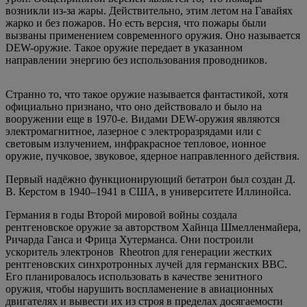
возникли из-за жары. Действительно, этим летом на Гавайях
жарко и без пожаров. Но есть версия, что пожары были
вызваны применением современного оружия. Оно называется
DEW-оружие. Такое оружие передает в указанном
направлении энергию без использования проводников.
Странно то, что такое оружие называется фантастикой, хотя
официально признано, что оно действовало и было на
вооружении еще в 1970-е. Видами DEW-оружия являются
электромагнитное, лазерное с электроразрядами или с
световым излучением, инфракрасное тепловое, ионное
оружие, пучковое, звуковое, ядерное направленного действия.
Первый надёжно функционирующий бетатрон был создан Д.
В. Керстом в 1940–1941 в США, в университете Иллинойса.
Германия в годы Второй мировой войны создала
рентгеновское оружие за авторством Хайнца Шмелленмайера,
Ричарда Ганса и Фрица Хутерманса. Они построили
ускоритель электронов Rheotron для генерации жестких
рентгеновских синхротронных лучей для германских ВВС.
Его планировалось использовать в качестве зенитного
оружия, чтобы нарушить воспламенение в авиационных
двигателях и вывести их из строя в пределах досягаемости