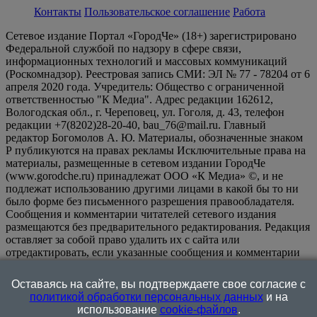
Контакты
Пользовательское соглашение
Работа
Сетевое издание Портал «ГородЧе» (18+) зарегистрировано
Федеральной службой по надзору в сфере связи,
информационных технологий и массовых коммуникаций
(Роскомнадзор). Реестровая запись СМИ: ЭЛ № 77 - 78204 от 6
апреля 2020 года. Учредитель: Общество с ограниченной
ответственностью "К Медиа". Адрес редакции 162612,
Вологодская обл., г. Череповец, ул. Гоголя, д. 43, телефон
редакции +7(8202)28-20-40, bau_76@mail.ru. Главный
редактор Богомолов А. Ю. Материалы, обозначенные знаком
Р публикуются на правах рекламы Исключительные права на
материалы, размещенные в сетевом издании ГородЧе
(www.gorodche.ru) принадлежат ООО «К Медиа» ©, и не
подлежат использованию другими лицами в какой бы то ни
было форме без письменного разрешения правообладателя.
Сообщения и комментарии читателей сетевого издания
размещаются без предварительного редактирования. Редакция
оставляет за собой право удалить их с сайта или
отредактировать, если указанные сообщения и комментарии
являются злоупотреблением свободой массовой информации
или нарушением иных требований закона.
На
Оставаясь на сайте, вы подтверждаете свое согласие с
информационном ресурсе применяются рекомендательные
политикой обработки персональных данных
и на
технологии (информационные технологии предоставления
использование
cookie-файлов
.
информации на основе сбора, систематизации и анализа