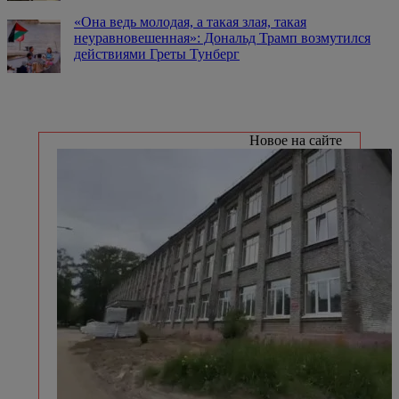
«Она ведь молодая, а такая злая, такая
неуравновешенная»: Дональд Трамп возмутился
действиями Греты Тунберг
Новое на сайте