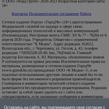
© ООО «Норд Групп» 2020-2023 Возрастная категория сайта:
18+
Контакты
Пользовательское соглашение
Работа
Сетевое издание Портал «ГородЧе» (18+) зарегистрировано
Федеральной службой по надзору в сфере связи,
информационных технологий и массовых коммуникаций
(Роскомнадзор). Реестровая запись СМИ: ЭЛ № 77 - 78204 от 6
апреля 2020 года. Учредитель: Общество с ограниченной
ответственностью "К Медиа". Адрес редакции 162612,
Вологодская обл., г. Череповец, ул. Гоголя, д. 43, телефон
редакции +7(8202)28-20-40, bau_76@mail.ru. Главный
редактор Богомолов А. Ю. Материалы, обозначенные знаком
Р публикуются на правах рекламы Исключительные права на
материалы, размещенные в сетевом издании ГородЧе
(www.gorodche.ru) принадлежат ООО «К Медиа» ©, и не
подлежат использованию другими лицами в какой бы то ни
было форме без письменного разрешения правообладателя.
Сообщения и комментарии читателей сетевого издания
размещаются без предварительного редактирования. Редакция
оставляет за собой право удалить их с сайта или
отредактировать, если указанные сообщения и комментарии
являются злоупотреблением свободой массовой информации
или нарушением иных требований закона.
На
Оставаясь на сайте, вы подтверждаете свое согласие с