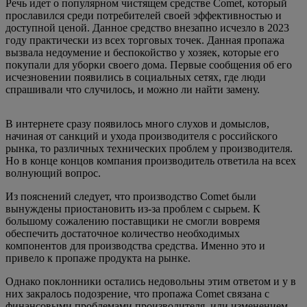
Речь идет о популярном чистящем средстве Comet, который
прославился среди потребителей своей эффективностью и
доступной ценой. Данное средство внезапно исчезло в 2023
году практически из всех торговых точек. Данная пропажа
вызвала недоумение и беспокойство у хозяек, которые его
покупали для уборки своего дома. Первые сообщения об его
исчезновении появились в социальных сетях, где люди
спрашивали что случилось, и можно ли найти замену.
В интернете сразу появилось много слухов и домыслов,
начиная от санкций и ухода производителя с российского
рынка, то различных технических проблем у производителя.
Но в конце концов компания производитель ответила на всех
волнующий вопрос.
Из пояснений следует, что производство Comet были
вынуждены приостановить из-за проблем с сырьем. К
большому сожалению поставщики не смогли вовремя
обеспечить достаточное количество необходимых
компонентов для производства средства. Именно это и
привело к пропаже продукта на рынке.
Однако поклонники остались недовольны этим ответом и у в
них закралось подозрение, что пропажа Comet связана с
финансовыми проблемами производителя, или изменением