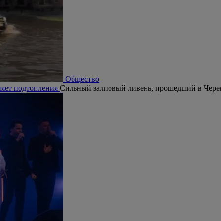
Общество
няет подтопления
Сильный залповый ливень, прошедший в Череп