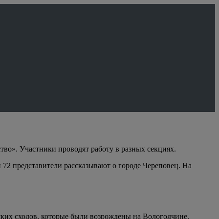
во». Участники проводят работу в разных секциях.
 72 представители рассказывают о городе Череповец. На
ких сходов, которые были возрождены на Вологодчине.