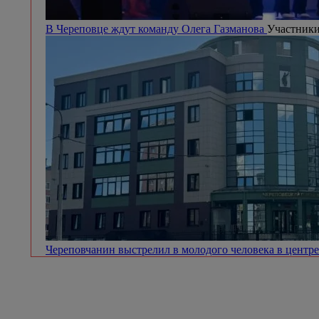
В Череповце ждут команду Олега Газманова
Участники
Череповчанин выстрелил в молодого человека в центр