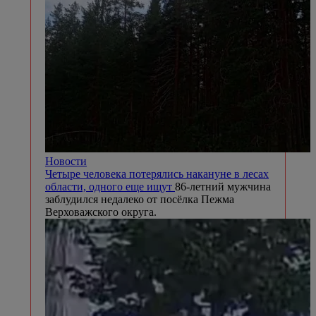
Новости
Четыре человека потерялись накануне в лесах
области, одного еще ищут
86-летний мужчина
заблудился недалеко от посёлка Пежма
Верховажского округа.