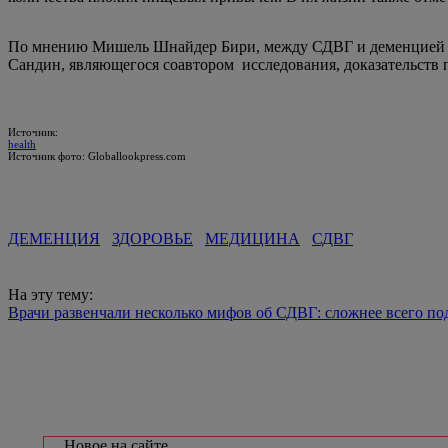
По мнению Мишель Шнайдер Бири, между СДВГ и деменцией може
Сандин, являющегося соавтором исследования, доказательств п
Источник:
health
Источник фото: Globallookpress.com
ДЕМЕНЦИЯ
ЗДОРОВЬЕ
МЕДИЦИНА
СДВГ
На эту тему:
Врачи развенчали несколько мифов об СДВГ: сложнее всего по
Новое на сайте