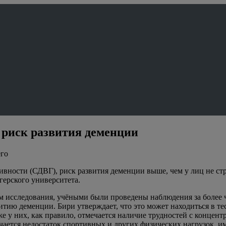
риск развития деменции
его
ивности (СДВГ), риск развития деменции выше, чем у лиц не 
герского университета.
сследования, учёными были проведены наблюдения за более че
витию деменции. Бири утверждает, что это может находиться в т
 у них, как правило, отмечается наличие трудностей с концен
ается недостаток спортивных и других физических нагрузок, и