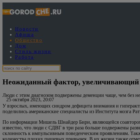
Новости
Афиша
Общество
Дом
Стиль жизни
Работа
Неожиданный фактор, увеличивающий 
Люди с этим диагнозом подвержены деменции чаще, чем без н
25 октября 2023, 20:07
У взрослых, имеющих синдром дефицита внимания и гиперакт
поделились американские специалисты из Института мозга Рат
По информации Мишель Шнайдер Бири, являющейся соавтором и
известно, что люди с СДВГ в три раза больше подвержены раз
склонность к импульсивным поведенческим проявлениям. Также
количества плохих пищевых привычек. В их жизни также отмеч