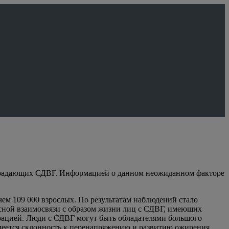
страдающих СДВГ. Информацией о данном неожиданном факторе
м 109 000 взрослых. По результатам наблюдений стало
есной взаимосвязи с образом жизни лиц с СДВГ, имеющих
трацией. Люди с СДВГ могут быть обладателями большого
меется склонность к перенапряжению и развитию ожирения.