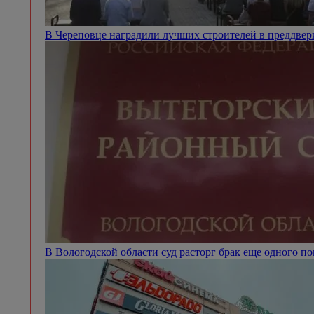
В Череповце наградили лучших строителей в преддве
В Вологодской области суд расторг брак еще одного п