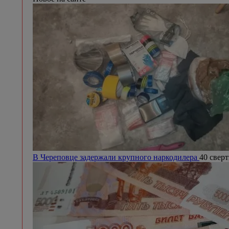
В Череповце задержали крупного наркодилера
40 сверт