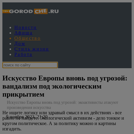
Новости
Афиша
Общество
Дом
Стиль жизни
Работа
Искусство Европы вновь под угрозой:
вандализм под экологическим
прикрытием
Искусство Европы вновь под угрозой: экоактивисты атакуют
произведения искусства
Не ищите логику или здравый смысл в их действиях - все
9 ноября 2023, 21:20
равно не найдете. Экологический активизм - дело тонкое и
кругом политическое. А за политику можно и картины
изгадить.