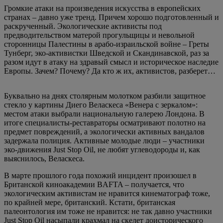
Громкие атаки на произведения искусства в европейских
странах – давно уже тренд. Причем хорошо подготовленный и
раскрученный. Экологические активисты под
предводительством матерой прогульщицы и невольной
сторонницы Палестины в арабо-израильской войне – Греты
Тунберг, эко-активистки Шведской и Скандинавской, раз за
разом идут в атаку на здравый смысл и историческое наследие
Европы. Зачем? Почему? Да кто ж их, активистов, разберет…
Буквально на днях столярным молотком разбили защитное
стекло у картины Диего Веласкеса «Венера с зеркалом»:
местом атаки выбрали национальную галерею Лондона. В
итоге специалисты-реставраторы осматривают полотно на
предмет повреждений, а экологически активных вандалов
задержала полиция. Активные молодые люди – участники
эко-движения Just Stop Oil, не любят углеводороды и, как
выяснилось, Веласкеса.
В марте прошлого года похожий инцидент произошел в
Британской киноакадемии BAFTA – получается, что
экологическим активистам не нравится кинематограф тоже,
по крайней мере, британский. Кстати, британская
палеонтология им тоже не нравится: не так давно участники
Just Stop Oil насыпали крахмал на скелет доисторического