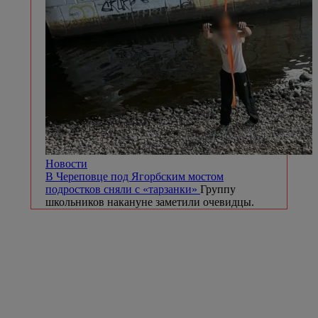
Новости
В Череповце под Ягорбским мостом
подростков сняли с «тарзанки»
Группу
школьников накануне заметили очевидцы.