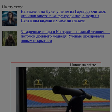
На эту тему:
На Земле и на Луне: ученые из Гарварда считают,
что инопланетяне живут среди нас, а люди из
Пентагона видели их своими глазами
Загадочные следы в Кентукки: снежный человек —
потомок древнего медведя. Ученые шокировали
новым открытием
Новое на сайте