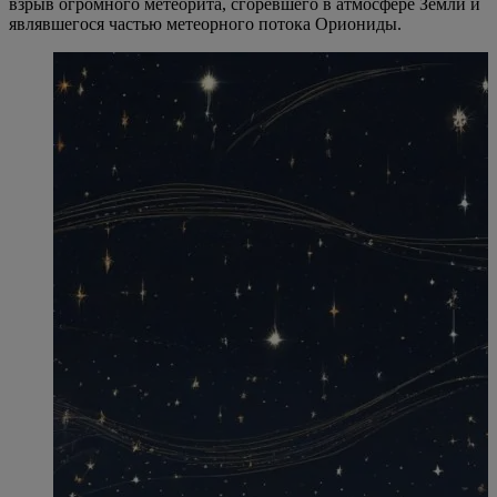
взрыв огромного метеорита, сгоревшего в атмосфере Земли и
являвшегося частью метеорного потока Ориониды.