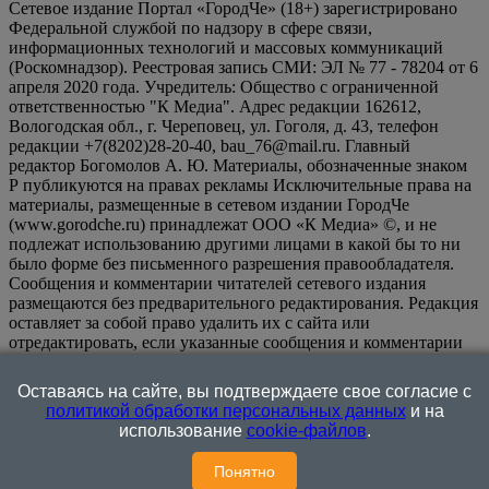
Сетевое издание Портал «ГородЧе» (18+) зарегистрировано
Федеральной службой по надзору в сфере связи,
информационных технологий и массовых коммуникаций
(Роскомнадзор). Реестровая запись СМИ: ЭЛ № 77 - 78204 от 6
апреля 2020 года. Учредитель: Общество с ограниченной
ответственностью "К Медиа". Адрес редакции 162612,
Вологодская обл., г. Череповец, ул. Гоголя, д. 43, телефон
редакции +7(8202)28-20-40, bau_76@mail.ru. Главный
редактор Богомолов А. Ю. Материалы, обозначенные знаком
Р публикуются на правах рекламы Исключительные права на
материалы, размещенные в сетевом издании ГородЧе
(www.gorodche.ru) принадлежат ООО «К Медиа» ©, и не
подлежат использованию другими лицами в какой бы то ни
было форме без письменного разрешения правообладателя.
Сообщения и комментарии читателей сетевого издания
размещаются без предварительного редактирования. Редакция
оставляет за собой право удалить их с сайта или
отредактировать, если указанные сообщения и комментарии
являются злоупотреблением свободой массовой информации
или нарушением иных требований закона.
На
Оставаясь на сайте, вы подтверждаете свое согласие с
информационном ресурсе применяются рекомендательные
политикой обработки персональных данных
и на
технологии (информационные технологии предоставления
использование
cookie-файлов
.
информации на основе сбора, систематизации и анализа
сведений, относящихся к предпочтениям пользователей сети
Понятно
"Интернет", находящихся на территории Российской