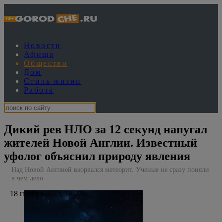
Новости
Афиша
Общество
Дом
Стиль жизни
Работа
Дикий рев НЛО за 12 секунд напугал
жителей Новой Англии. Известный
уфолог объяснил природу явления
Над Новой Англией взорвался метеорит. Ученые не сразу поняли
в чем дело
18 ноября 2023, 18:23