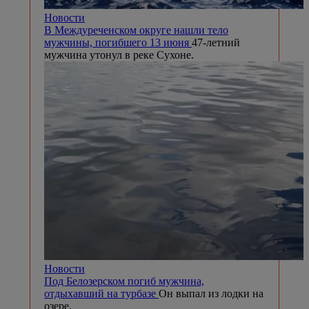
Новости
В Междуреченском округе нашли тело
мужчины, погибшего 13 июня
47-летний
мужчина утонул в реке Сухоне.
Новости
Под Белозерском погиб мужчина,
отдыхавший на турбазе
Он выпал из лодки на
озере.