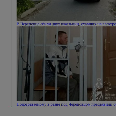
В Череповце сбили двух школьниц, ехавших на электр
Подозреваемому в резне под Череповцом предъявили 