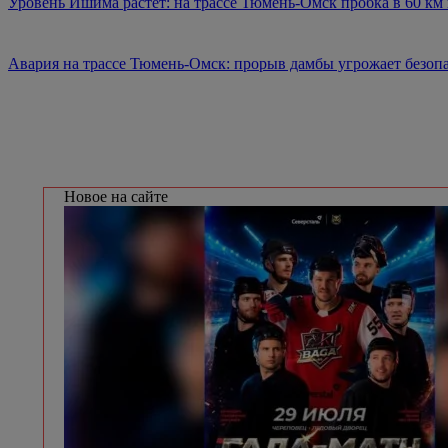
Уровень Ишима растет: на трассе Тюмень-Омск пробка в 60 км 
Авария на трассе Тюмень-Омск: прорыв дамбы угрожает безоп
Новое на сайте