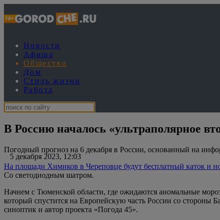
Новости
Афиша
Общество
Дом
Стиль жизни
Работа
В Россию началось «ультраполярное вт
Погодный прогноз на 6 декабря в России, основанный на инфо
5 декабря 2023, 12:03
На площади Химиков в Череповце будут бесплатный каток и но
Со светодиодным шатром.
Начнем с Тюменской области, где ожидаются аномальные мороз
который спустится на Европейскую часть России со стороны Б
синоптик и автор проекта «Погода 45».