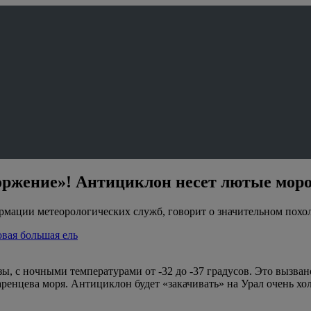
оржение»! Антициклон несет лютые моро
рмации метеорологических служб, говорит о значительном похо
вая большая ель
ы, с ночными температурами от -32 до -37 градусов. Это вызв
аренцева моря. Антициклон будет «закачивать» на Урал очень х