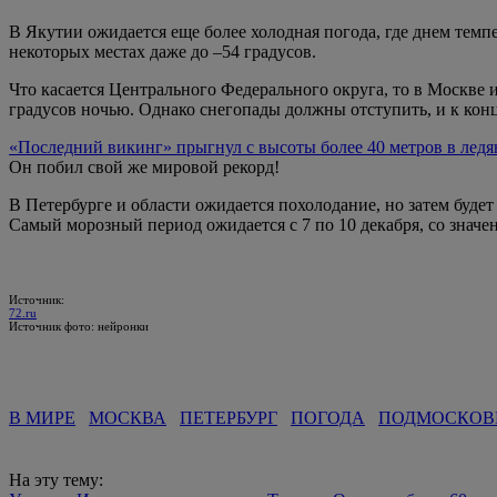
В Якутии ожидается еще более холодная погода, где днем темпе
некоторых местах даже до –54 градусов.
Что касается Центрального Федерального округа, то в Москве 
градусов ночью. Однако снегопады должны отступить, и к кон
«Последний викинг» прыгнул с высоты более 40 метров в лед
Он побил свой же мировой рекорд!
В Петербурге и области ожидается похолодание, но затем будет
Самый морозный период ожидается с 7 по 10 декабря, со значен
Источник:
72.ru
Источник фото: нейронки
В МИРЕ
МОСКВА
ПЕТЕРБУРГ
ПОГОДА
ПОДМОСКОВ
На эту тему: