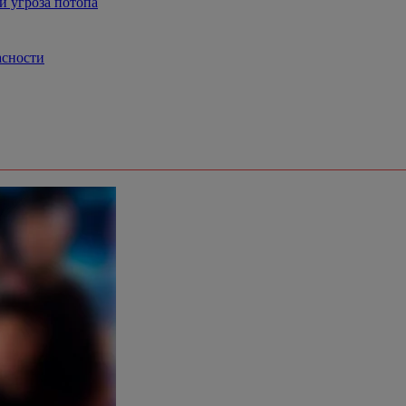
и угроза потопа
асности