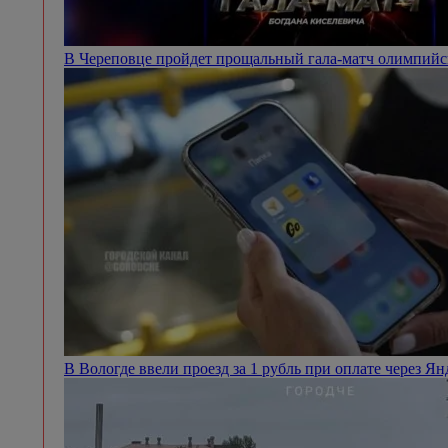
В Череповце пройдет прощальный гала-матч олимпий
В Вологде ввели проезд за 1 рубль при оплате через Я