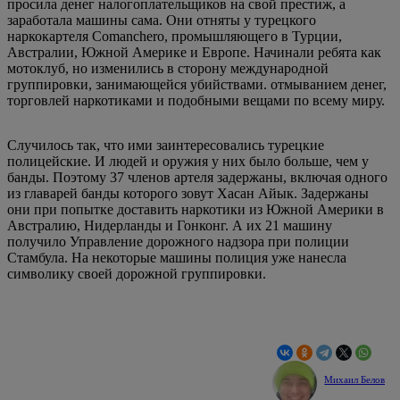
просила денег налогоплательщиков на свой престиж, а
заработала машины сама. Они отняты у турецкого
наркокартеля Comanchero, промышляющего в Турции,
Австралии, Южной Америке и Европе. Начинали ребята как
мотоклуб, но изменились в сторону международной
группировки, занимающейся убийствами. отмыванием денег,
торговлей наркотиками и подобными вещами по всему миру.
Случилось так, что ими заинтересовались турецкие
полицейские. И людей и оружия у них было больше, чем у
банды. Поэтому 37 членов артеля задержаны, включая одного
из главарей банды которого зовут Хасан Айык. Задержаны
они при попытке доставить наркотики из Южной Америки в
Австралию, Нидерланды и Гонконг. А их 21 машину
получило Управление дорожного надзора при полиции
Стамбула. На некоторые машины полиция уже нанесла
символику своей дорожной группировки.
Михаил Белов