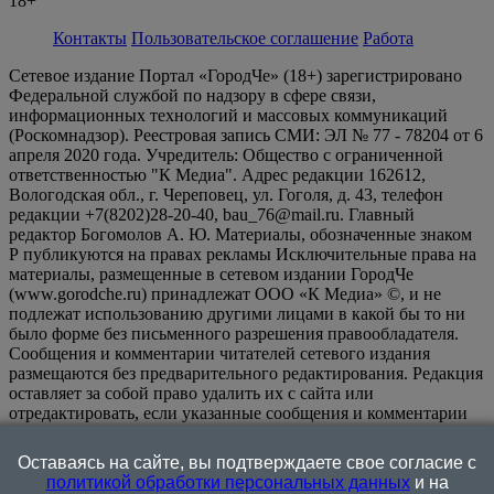
18+
Контакты
Пользовательское соглашение
Работа
Сетевое издание Портал «ГородЧе» (18+) зарегистрировано
Федеральной службой по надзору в сфере связи,
информационных технологий и массовых коммуникаций
(Роскомнадзор). Реестровая запись СМИ: ЭЛ № 77 - 78204 от 6
апреля 2020 года. Учредитель: Общество с ограниченной
ответственностью "К Медиа". Адрес редакции 162612,
Вологодская обл., г. Череповец, ул. Гоголя, д. 43, телефон
редакции +7(8202)28-20-40, bau_76@mail.ru. Главный
редактор Богомолов А. Ю. Материалы, обозначенные знаком
Р публикуются на правах рекламы Исключительные права на
материалы, размещенные в сетевом издании ГородЧе
(www.gorodche.ru) принадлежат ООО «К Медиа» ©, и не
подлежат использованию другими лицами в какой бы то ни
было форме без письменного разрешения правообладателя.
Сообщения и комментарии читателей сетевого издания
размещаются без предварительного редактирования. Редакция
оставляет за собой право удалить их с сайта или
отредактировать, если указанные сообщения и комментарии
являются злоупотреблением свободой массовой информации
или нарушением иных требований закона.
На
Оставаясь на сайте, вы подтверждаете свое согласие с
информационном ресурсе применяются рекомендательные
политикой обработки персональных данных
и на
технологии (информационные технологии предоставления