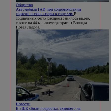
Общество
Автомобиль ГАИ при сопровождении
кортежа вызвал споры в соцсетях
В
социальных сетях распространилось видео,
снятое на 44-м километре трассы Вологда —
Новая Ладога.
Новости
В ЗШК сбили подростка, ехавшего на