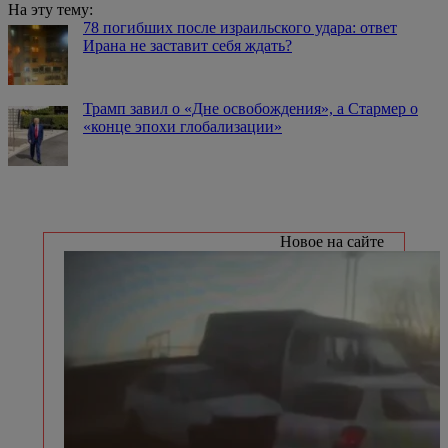
На эту тему:
78 погибших после израильского удара: ответ
Ирана не заставит себя ждать?
Трамп завил о «Дне освобождения», а Стармер о
«конце эпохи глобализации»
Новое на сайте