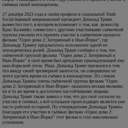
съёмках своей кинокартины.
27 декабря 2023 года в своём профиле в социальной Truth
Social бывший американский президент Дональд Трамп
разместил пост, в котором вспоминает о том, как режиссёр
Крис Коламбус совместно с другими участниками съёмочной
группы умоляли его принять участие в съёмочном процессе
фильма "Один дома 2: Затерянный в Нью-Йорке", где
Дональду Трампу предлагалось исполнение одной из
эпизодических ролей. Дональд Трамп сообщил о том, что
съёмочной группой фильма "Один дома 2: Затерянный в
Нью-Йорке" в своё время был арендован принадлежащий ему
нью-йоркский отель Plaza. Дональд Трамп признался в том,
что ввиду своей чрезмерной занятости, он совершенно не
хотел уделять время на съёмки в кинокартине. По словам
Дональда Трампа члены съёмочной группы фильма "Один
дома 2: Затерянный в Нью-Йорке« оказались весьма милыми,
но в то же время и достаточно настойчивыми людьми.
Дональд Трамп также заявил о том, что дал своё согласие на
участие в съёмках, а всё остальное происходящее является уже
чисто рабочей историей. По утверждениям Дональда Трампа
благодаря его участию в съёмках фильма »Один дома 2:
Затерянный в Нью-Йорке" этот фильм и стал максимально
успешным.