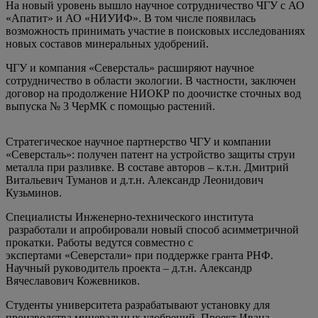
На новый уровень вышло научное сотрудничество ЧГУ с АО
«Апатит» и АО «НИУИФ». В том числе появилась
возможность принимать участие в поисковых исследованиях
новых составов минеральных удобрений.
ЧГУ и компания «Северсталь» расширяют научное
сотрудничество в области экологии. В частности, заключен
договор на продолжение НИОКР по доочистке сточных вод
выпуска № 3 ЧерМК с помощью растений.
Стратегическое научное партнерство ЧГУ и компании
«Северсталь»: получен патент на устройство защиты струи
металла при разливке. В составе авторов – к.т.н. Дмитрий
Витальевич Туманов и д.т.н. Александр Леонидович
Кузьминов.
Специалисты Инженерно-технического института
разработали и апробировали новый способ асимметричной
прокатки. Работы ведутся совместно с
экспертами «Северстали» при поддержке гранта РНФ.
Научный руководитель проекта – д.т.н. Александр
Вячеславович Кожевников.
Студенты университета разрабатывают установку для
производства минеральных удобрений. Проект Ивана