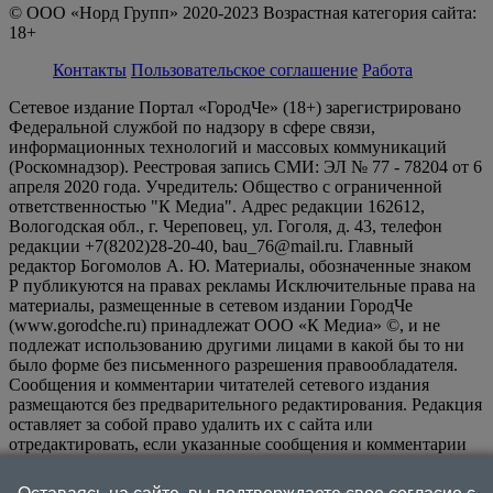
© ООО «Норд Групп» 2020-2023 Возрастная категория сайта:
18+
Контакты
Пользовательское соглашение
Работа
Сетевое издание Портал «ГородЧе» (18+) зарегистрировано
Федеральной службой по надзору в сфере связи,
информационных технологий и массовых коммуникаций
(Роскомнадзор). Реестровая запись СМИ: ЭЛ № 77 - 78204 от 6
апреля 2020 года. Учредитель: Общество с ограниченной
ответственностью "К Медиа". Адрес редакции 162612,
Вологодская обл., г. Череповец, ул. Гоголя, д. 43, телефон
редакции +7(8202)28-20-40, bau_76@mail.ru. Главный
редактор Богомолов А. Ю. Материалы, обозначенные знаком
Р публикуются на правах рекламы Исключительные права на
материалы, размещенные в сетевом издании ГородЧе
(www.gorodche.ru) принадлежат ООО «К Медиа» ©, и не
подлежат использованию другими лицами в какой бы то ни
было форме без письменного разрешения правообладателя.
Сообщения и комментарии читателей сетевого издания
размещаются без предварительного редактирования. Редакция
оставляет за собой право удалить их с сайта или
отредактировать, если указанные сообщения и комментарии
являются злоупотреблением свободой массовой информации
или нарушением иных требований закона.
На