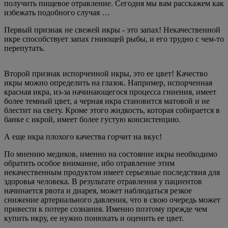
получить пищевое отравление. Сегодня мы вам расскажем как
избежать подобного случая …
Первый признак не свежей икры - это запах! Некачественной
икре способствует запах гниющей рыбы, и его трудно с чем-то
перепутать.
Второй признак испорченной икры, это ее цвет! Качество
икры можно определить на глазок. Например, испорченная
красная икра, из-за начинающегося процесса гниения, имеет
более темный цвет, а черная икра становится матовой и не
блестит на свету. Кроме этого жидкость, которая собирается в
банке с икрой, имеет более густую консистенцию.
А еще икра плохого качества горчит на вкус!
По мнению медиков, именно на состояние икры необходимо
обратить особое внимание, ибо отравление этим
некачественным продуктом имеет серьезные последствия для
здоровья человека. В результате отравления у пациентов
начинается рвота и диарея, может наблюдаться резкое
снижение артериального давления, что в свою очередь может
привести к потере сознания. Именно поэтому прежде чем
купить икру, ее нужно понюхать и оценить ее цвет.