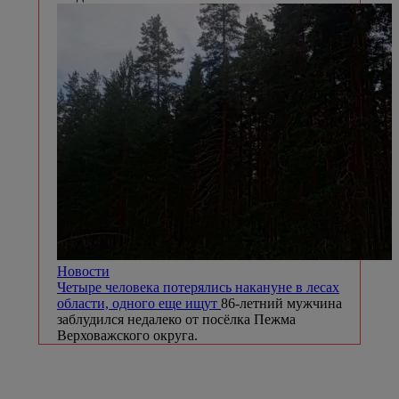
Новости
Четыре человека потерялись накануне в лесах
области, одного еще ищут
86-летний мужчина
заблудился недалеко от посёлка Пежма
Верховажского округа.