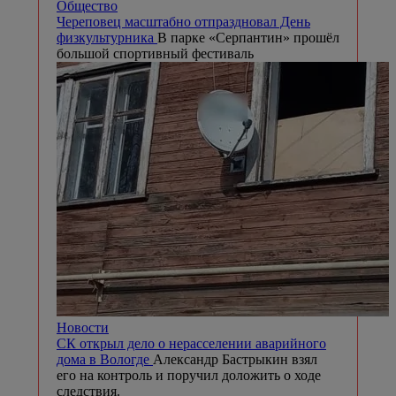
Общество
Череповец масштабно отпраздновал День
физкультурника
В парке «Серпантин» прошёл
большой спортивный фестиваль
Новости
СК открыл дело о нерасселении аварийного
дома в Вологде
Александр Бастрыкин взял
его на контроль и поручил доложить о ходе
следствия.