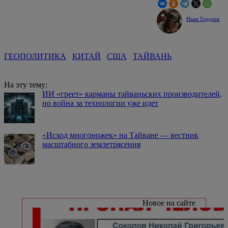
Иван Гордеев
ГЕОПОЛИТИКА
КИТАЙ
США
ТАЙВАНЬ
На эту тему:
ИИ «греет» карманы тайваньских производителей,
но война за технологии уже идет
«Исход многоножек» на Тайване — вестник
масштабного землетрясения
Новое на сайте