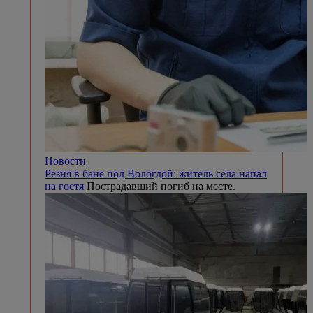
Новости
Резня в бане под Вологдой: житель села напал
на гостя
Пострадавший погиб на месте.