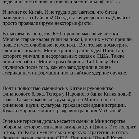
недели начнется новый сильный военный конфликт …
И начнет ее Китай. И не трудно догадаться, что битва
развернется за Тайвань! Откуда такая уверенность. Давайте
просто проанализируем некоторые факты.
В высшем руководстве КНР прошли массовые чистки.
Многие старые кадры ушли на покой, и на их место пришли
новые и честолюбивые персонажи. Вот только посмотрите,
свой пост покинул Министр иностранных дел Цинь Ган,
которого уличили в неформальных связях с США. Также
лишился работы Министром обороны Ли Шанфу. Это
случилось после того, как его заподозрили в сливе
американцам информации про китайское ядерное оружие.
Почти полностью сменилось в Китае и руководство
финансового блока. Теперь у Народного банка Китая новый
глава. Также поменялось руководства Министерства
финансов, науки, культуры, гражданской администрации.
Куда-то «пропал» министр здравоохранения Ма Сяовэй.
Очень интересная деталь касается смены в Министерстве
обороны, которое возглавил адмирал Дун Цзюнь. Это говорит
о том, что Китай меняет свою морскую стратегию, и готов
бросить вызов коалиции США, Японии и Южной Кореи,