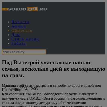
Новости
Афиша
Общество
Дом
Стиль жизни
Работа
Под Вытегрой участковые нашли
семью, несколько дней не выходившую
на связь
Машина этой семьи застряла в сугробе по дороге домой под
3 января 2024, 12:03
Новый год.
Как сообщает УМВД по Вологодской области, накануне в
дежурную часть ОМВД «Вытегорский» позвонила женщина и
сказала оперативному дежурному об исчезновении
родственников. 31 декабря они уехали на машине из поселка