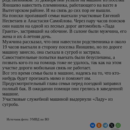
Янишево навестить племянника, работающего на вахте в
Вытегорском районе. И на связь до сих пор не вышли.
На поиски пропавшей семьи выехали участковые Евгений
Несветаев и Анастасия Самойлова. Через пару часов поисков
они нашли на одной из лесных дорог автомобиль «Лада
Гранта», застрявший на обочине. В салоне были мужчина, его
жена и их 4-летняя дочь.
Мужчина рассказал, что они навестили родственника и около
19 часов выехали в сторону поселка Янишево, но по дороге
машину занесло, она съехала в сугроб и застряла.
Самостоятельные попытки выехать были безуспешны, а
позвать кого-то на помощь тоже не удалось, так как на этом
участке дороги мобильная связь не работает.
Все это время семья была в машине, надеясь на то, что кто-
нибудь будет проезжать мимо и поможет им.
Предусмотрительный глава семьи перед поездкой заправил
полный бак. В ожидании помощи они грелись в заведенной
машине.
Участковые служебной машиной выдернули «Ладу» из
сугроба.
Источник фото: УМВД по ВО