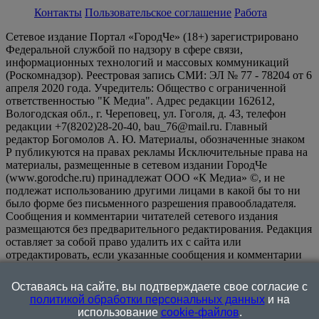
Контакты
Пользовательское соглашение
Работа
Сетевое издание Портал «ГородЧе» (18+) зарегистрировано
Федеральной службой по надзору в сфере связи,
информационных технологий и массовых коммуникаций
(Роскомнадзор). Реестровая запись СМИ: ЭЛ № 77 - 78204 от 6
апреля 2020 года. Учредитель: Общество с ограниченной
ответственностью "К Медиа". Адрес редакции 162612,
Вологодская обл., г. Череповец, ул. Гоголя, д. 43, телефон
редакции +7(8202)28-20-40, bau_76@mail.ru. Главный
редактор Богомолов А. Ю. Материалы, обозначенные знаком
Р публикуются на правах рекламы Исключительные права на
материалы, размещенные в сетевом издании ГородЧе
(www.gorodche.ru) принадлежат ООО «К Медиа» ©, и не
подлежат использованию другими лицами в какой бы то ни
было форме без письменного разрешения правообладателя.
Сообщения и комментарии читателей сетевого издания
размещаются без предварительного редактирования. Редакция
оставляет за собой право удалить их с сайта или
отредактировать, если указанные сообщения и комментарии
являются злоупотреблением свободой массовой информации
или нарушением иных требований закона.
На
Оставаясь на сайте, вы подтверждаете свое согласие с
информационном ресурсе применяются рекомендательные
политикой обработки персональных данных
и на
технологии (информационные технологии предоставления
использование
cookie-файлов
.
информации на основе сбора, систематизации и анализа