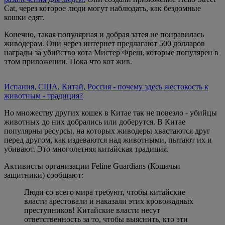
Cat, через которое люди могут наблюдать, как бездомные
кошки едят.
Конечно, такая популярная и добрая затея не понравилась
живодерам. Они через интернет предлагают 500 долларов
награды за убийство кота Мистер Фреш, которые популярен в
этом приложении. Пока что кот жив.
Испания, США, Китай, Россия - почему здесь жестокость к
животным - традиция?
Но множеству других кошек в Китае так не повезло - убийцы
животных до них добрались или доберутся. В Китае
популярны ресурсы, на которых живодеры хвастаются друг
перед другом, как издеваются над животными, пытают их и
убивают. Это многолетняя китайская традиция.
Активисты организации Feline Guardians (Кошачьи
защитники) сообщают:
Люди со всего мира требуют, чтобы китайские
власти арестовали и наказали этих кровожадных
преступников! Китайские власти несут
ответственность за то, чтобы выяснить, кто эти