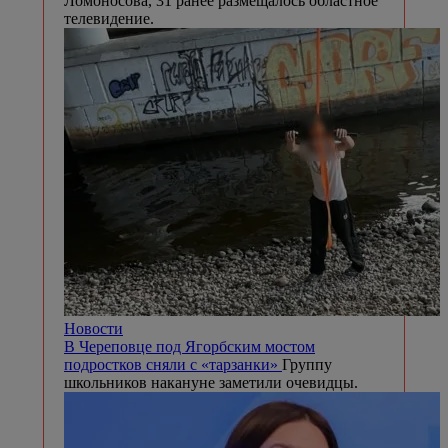
Ломоносова, 31 ранее размещалось областное
телевидение.
Новости
В Череповце под Ягорбским мостом
подростков сняли с «тарзанки»
Группу
школьников накануне заметили очевидцы.