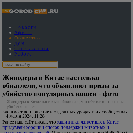
Новости
Афиша
Общество
Дом
Стиль жизни
Работа
Живодеры в Китае настолько
обнаглели, что объявляют призы за
убийство популярных кошек - фото
Живодеры в Китае настолько обнаглели, что объявляют призы за
убийство кошек
Зло имеет воплощение в отдельных уродах и их сообществах
4 марта 2024, 11:28
Ранее наш сайт писал, что
защитники животных в Китае
придумали хороший способ поддержки животных и
развлечения для людей.
Они создали приложение Hello Street