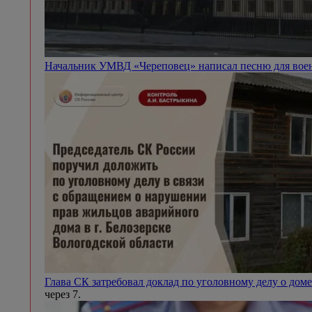
Начальник УМВД «Череповец» написал песню для вое
Глава СК затребовал доклад по уголовному делу о доме
через 7.