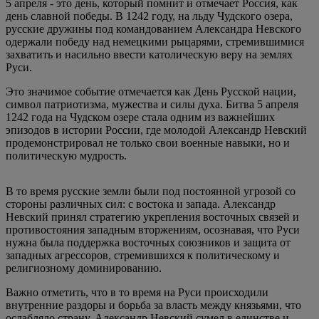
5 апреля - это день, который помнит и отмечает Россия, как
день славной победы. В 1242 году, на льду Чудского озера,
русские дружины под командованием Александра Невского
одержали победу над немецкими рыцарями, стремившимися
захватить и насильно ввести католическую веру на землях
Руси.
Это значимое событие отмечается как День Русской нации,
символ патриотизма, мужества и силы духа. Битва 5 апреля
1242 года на Чудском озере стала одним из важнейших
эпизодов в истории России, где молодой Александр Невский
продемонстрировал не только свои военные навыки, но и
политическую мудрость.
В то время русские земли были под постоянной угрозой со
стороны различных сил: с востока и запада. Александр
Невский принял стратегию укрепления восточных связей и
противостояния западным вторжениям, осознавая, что Руси
нужна была поддержка восточных союзников и защита от
западных агрессоров, стремившихся к политическому и
религиозному доминированию.
Важно отметить, что в то время на Руси происходили
внутренние раздоры и борьба за власть между князьями, что
ослабляло страну. Александр Невский сумел в единстве и