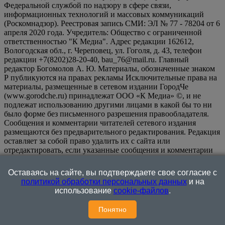
Федеральной службой по надзору в сфере связи,
информационных технологий и массовых коммуникаций
(Роскомнадзор). Реестровая запись СМИ: ЭЛ № 77 - 78204 от 6
апреля 2020 года. Учредитель: Общество с ограниченной
ответственностью "К Медиа". Адрес редакции 162612,
Вологодская обл., г. Череповец, ул. Гоголя, д. 43, телефон
редакции +7(8202)28-20-40, bau_76@mail.ru. Главный
редактор Богомолов А. Ю. Материалы, обозначенные знаком
Р публикуются на правах рекламы Исключительные права на
материалы, размещенные в сетевом издании ГородЧе
(www.gorodche.ru) принадлежат ООО «К Медиа» ©, и не
подлежат использованию другими лицами в какой бы то ни
было форме без письменного разрешения правообладателя.
Сообщения и комментарии читателей сетевого издания
размещаются без предварительного редактирования. Редакция
оставляет за собой право удалить их с сайта или
отредактировать, если указанные сообщения и комментарии
являются злоупотреблением свободой массовой информации
или нарушением иных требований закона.
На
Оставаясь на сайте, вы подтверждаете свое согласие с
информационном ресурсе применяются рекомендательные
политикой обработки персональных данных
и на
технологии (информационные технологии предоставления
использование
cookie-файлов
.
информации на основе сбора, систематизации и анализа
сведений, относящихся к предпочтениям пользователей сети
Понятно
Памятник русским воинам и князю Александру
"Интернет", находящихся на территории Российской
Невскому в честь победы над немецкими рыцарями
Федерации)