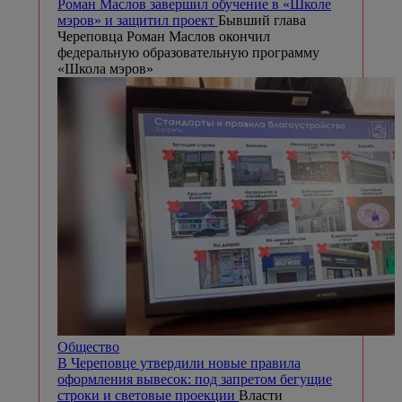
Роман Маслов завершил обучение в «Школе
мэров» и защитил проект
Бывший глава
Череповца Роман Маслов окончил
федеральную образовательную программу
«Школа мэров»
Общество
В Череповце утвердили новые правила
оформления вывесок: под запретом бегущие
строки и световые проекции
Власти