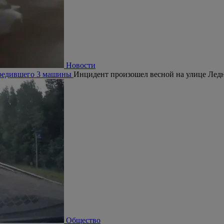
Новости
овредившего 3 машины
Инцидент произошел весной на улице Ледн
Общество