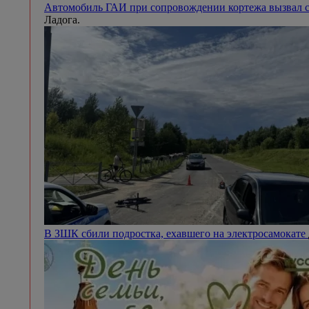
Автомобиль ГАИ при сопровождении кортежа вызвал с
Ладога.
В ЗШК сбили подростка, ехавшего на электросамокате