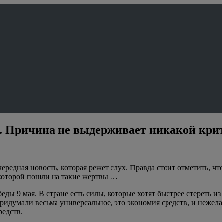
я. Причина не выдерживает никакой кри
редная новость, которая режет слух. Правда стоит отметить, что
 которой пошли на такие жертвы …
беды 9 мая. В стране есть силы, которые хотят быстрее стереть 
придумали весьма универсальное, это экономия средств, и нежел
редств.