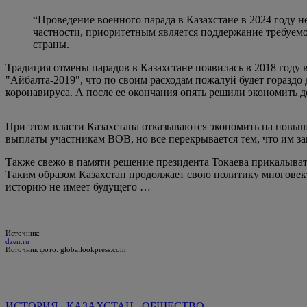
“Проведение военного парада в Казахстане в 2024 году н
частности, приоритетным является поддержание требуем
страны.
Традиция отмены парадов в Казахстане появилась в 2018 году 
"Айбалта-2019", что по своим расходам пожалуй будет гораздо
коронавируса. А после ее окончания опять решили экономить д
При этом власти Казахстана отказываются экономить на повыш
выплаты участникам ВОВ, но все перекрывается тем, что им з
Также свежо в памяти решение президента Токаева прикалыват
Таким образом Казахстан продолжает свою политику многовекто
историю не имеет будущего …
Источник:
dzen.ru
Источник фото: globallookpress.com
ИСТОРИЯ
КАЗАХСТАН
ОБЩЕСТВО