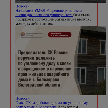
Новости
Начальник УМВД «Череповец» написал
песню для военного университета
Она стала
подарком к состоявшемуся накануне выпуску
молодых лейтенантов.
Новости
Глава СК затребовал доклад по уголовному
делу о доме в Белозерске
В 55-летнем