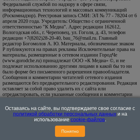
Федеральной службой по надзору в сфере связи,
информационных технологий и массовых коммуникаций
(Роскомнадзор). Реестровая запись СМИ: ЭЛ № 77 - 78204 от 6
апреля 2020 года. Учредитель: Общество с ограниченной
ответственностью "К Медиа". Адрес редакции 162612,
Вологодская обл., г. Череповец, ул. Гоголя, д. 43, телефон
редакции +7(8202)28-20-40, bau_76@mail.ru. Главный
редактор Богомолов А. Ю. Материалы, обозначенные знаком
Р публикуются на правах рекламы Исключительные права на
материалы, размещенные в сетевом издании ГородЧе
(www.gorodche.ru) принадлежат ООО «К Медиа» ©, и не
подлежат использованию другими лицами в какой бы то ни
было форме без письменного разрешения правообладателя.
Сообщения и комментарии читателей сетевого издания
размещаются без предварительного редактирования. Редакция
оставляет за собой право удалить их с сайта или
отредактировать, если указанные сообщения и комментарии
являются злоупотреблением свободой массовой информации
или нарушением иных требований закона.
На
Оставаясь на сайте, вы подтверждаете свое согласие с
информационном ресурсе применяются рекомендательные
политикой обработки персональных данных
и на
технологии (информационные технологии предоставления
использование
cookie-файлов
.
информации на основе сбора, систематизации и анализа
сведений, относящихся к предпочтениям пользователей сети
Понятно
"Интернет", находящихся на территории Российской
Федерации)