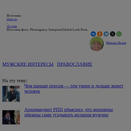
Источник:
dzen.ru
,
vk.com
Источник фото: Photoagency Interpress/Global Look Press
Михаил Белов
МУЖСКИЕ ИНТЕРЕСЫ
ПРАВОСЛАВИЕ
На эту тему:
Чем раньше пенсия — тем умнее и дольше живет
человек
Архимандрит РПЦ объяснил, что женщины
обязаны сами угадывать желания мужчин