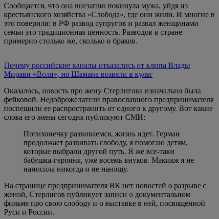
Сообщается, что она внезапно покинула мужа, уйдя из
крестьянского хозяйства «Слобода», где они жили. И многие в
это поверили: в РФ развод супругов и развал женщинами
семьи это традиционная ценность. Разводов в стране
примерно столько же, сколько и браков.
Почему российские каналы отказались от клипа Влады
Мирави «Воля», но Шамана возвели в культ
Оказалось, новость про жену Стерлигова изначально была
фейковой. Недоброжелатели православного предпринимателя
поспешили ее распространить от одного к другому. Вот какие
слова его жены сегодня публикуют СМИ:
Потихонечку развиваемся, жизнь идет. Герман
продолжает развивать слободу, я помогаю детям,
которые выбрали другой путь. Я же все-таки
бабушка-героиня, уже восемь внуков. Макияж я не
наносила никогда и не наношу.
На странице предпринимателя ВК нет новостей о разрыве с
женой, Стерлигов публикует записи о документальном
фильме про свою слободу и о выставке в ней, посвященной
Руси и России.