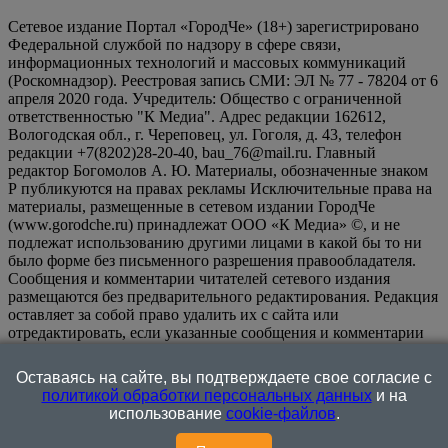
Сетевое издание Портал «ГородЧе» (18+) зарегистрировано
Федеральной службой по надзору в сфере связи,
информационных технологий и массовых коммуникаций
(Роскомнадзор). Реестровая запись СМИ: ЭЛ № 77 - 78204 от 6
апреля 2020 года. Учредитель: Общество с ограниченной
ответственностью "К Медиа". Адрес редакции 162612,
Вологодская обл., г. Череповец, ул. Гоголя, д. 43, телефон
редакции +7(8202)28-20-40, bau_76@mail.ru. Главный
редактор Богомолов А. Ю. Материалы, обозначенные знаком
Р публикуются на правах рекламы Исключительные права на
материалы, размещенные в сетевом издании ГородЧе
(www.gorodche.ru) принадлежат ООО «К Медиа» ©, и не
подлежат использованию другими лицами в какой бы то ни
было форме без письменного разрешения правообладателя.
Сообщения и комментарии читателей сетевого издания
размещаются без предварительного редактирования. Редакция
оставляет за собой право удалить их с сайта или
отредактировать, если указанные сообщения и комментарии
являются злоупотреблением свободой массовой информации
или нарушением иных требований закона.
На
Оставаясь на сайте, вы подтверждаете свое согласие с
информационном ресурсе применяются рекомендательные
политикой обработки персональных данных
и на
технологии (информационные технологии предоставления
использование
cookie-файлов
.
информации на основе сбора, систематизации и анализа
сведений, относящихся к предпочтениям пользователей сети