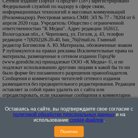
Сетевое издание Портал «ГородЧе» (18+) зарегистрировано
Федеральной службой по надзору в сфере связи,
информационных технологий и массовых коммуникаций
(Роскомнадзор). Реестровая запись СМИ: ЭЛ № 77 - 78204 от 6
апреля 2020 года. Учредитель: Общество с ограниченной
ответственностью "К Медиа". Адрес редакции 162612,
Вологодская обл., г. Череповец, ул. Гоголя, д. 43, телефон
редакции +7(8202)28-20-40, bau_76@mail.ru. Главный
редактор Богомолов А. Ю. Материалы, обозначенные знаком
Р публикуются на правах рекламы Исключительные права на
материалы, размещенные в сетевом издании ГородЧе
(www.gorodche.ru) принадлежат ООО «К Медиа» ©, и не
подлежат использованию другими лицами в какой бы то ни
было форме без письменного разрешения правообладателя.
Сообщения и комментарии читателей сетевого издания
размещаются без предварительного редактирования. Редакция
оставляет за собой право удалить их с сайта или
отредактировать, если указанные сообщения и комментарии
являются злоупотреблением свободой массовой информации
или нарушением иных требований закона.
На
Оставаясь на сайте, вы подтверждаете свое согласие с
информационном ресурсе применяются рекомендательные
политикой обработки персональных данных
и на
технологии (информационные технологии предоставления
использование
cookie-файлов
.
информации на основе сбора, систематизации и анализа
сведений, относящихся к предпочтениям пользователей сети
Понятно
"Интернет", находящихся на территории Российской