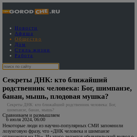
Новости
Афиша
Общество
Дом
Стиль жизни
Работа
Секреты ДНК: кто ближайший
родственник человека: Бог, шимпанзе,
банан, мышь, плодовая мушка?
Секреты ДНК: кто ближайший родственник человека: Бог,
шимпанзе, банан, мышь?
Сравниваем и размышляем
6 июля 2024, 06:00
Некоторые люди из научно-популярных СМИ запомнили
лозунговую фразу, что «ДНК человека и шимпанзе
отличаются на 1%». Из этого делается обывательский вывод о