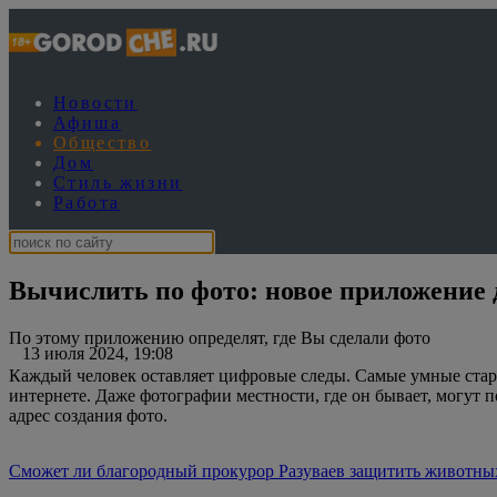
Новости
Афиша
Общество
Дом
Стиль жизни
Работа
Вычислить по фото: новое приложение 
По этому приложению определят, где Вы сделали фото
13 июля 2024, 19:08
Каждый человек оставляет цифровые следы. Самые умные стара
интернете. Даже фотографии местности, где он бывает, могут п
адрес создания фото.
Сможет ли благородный прокурор Разуваев защитить животных