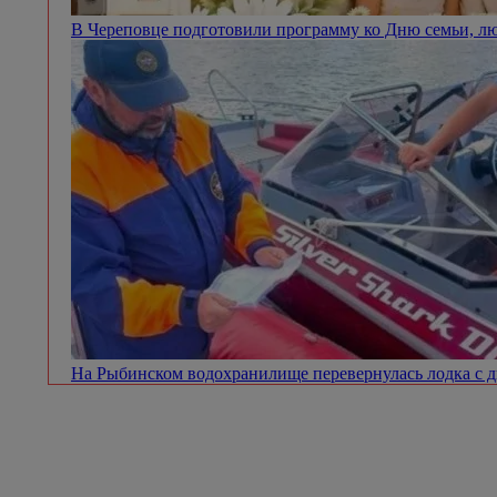
В Череповце подготовили программу ко Дню семьи, л
На Рыбинском водохранилище перевернулась лодка с 