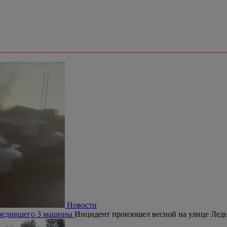
Новости
овредившего 3 машины
Инцидент произошел весной на улице Ледн