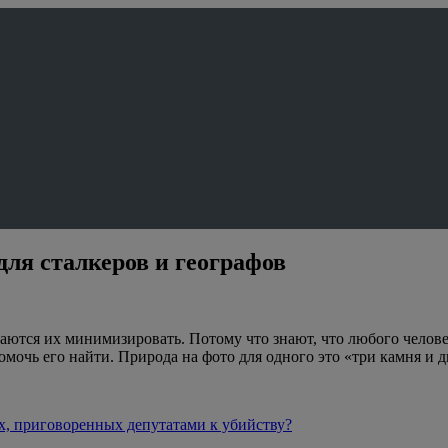
для сталкеров и географов
ются их минимизировать. Потому что знают, что любого челове
омочь его найти. Природа на фото для одного это «три камня и 
, приговоренных депутатами к убийству?