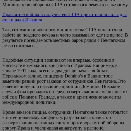
Министерство обороны США готовится к чему-то серьезному.
Иран хотел войны и получит ее: США приготовили силы для
атаки ради Израиля
Так, сотрудники военного министерства США остаются на
работе до позднего вечера и часто заказывают еду на вынос. В
результате посещаемость местных баров рядом с Пентагоном
резко снизилась.
Подобные ситуации возникают не впервые, особенно в
контексте возможного конфликта с Ираном. Например, в
январе 1991 года, всего за два дня до начала войны в
Персидском заливе, пиццерии Domino’s в Вашингтоне
заметили резкий рост заказов от сотрудников Пентагона. Это
явление получило название «принцип Домино». Похожие
случаи фиксировались и перед развертыванием американских
войск в Панаме и Гранаде, а также в критические моменты
международной политики.
Кроме заказов пиццы, сотрудники Пентагона также готовятся
к потенциальному конфликту, разрабатывая планы по
развертыванию наземных систем противоракетной обороны
вокруг Ирана и увеличивая авиагруппу в регионе.