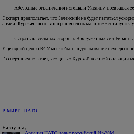
Абсурдные ограничения истощали Украину, превращая ее
Эксперт предполагает, что Зеленский не будет пытаться ускор
армии. Курская военная операция очень мало комментируется у
сыграть на сильных сторонах Вооруженных сил Украины
Еще одной целью ВСУ могло быть подчеркивание неуверенност
Эксперт предполагает, что целью Курской военной операции м
В МИРЕ
НАТО
На эту тему:
Авиация НАТО ловит российский Ил-20М