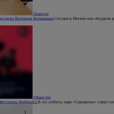
Новости
ром науки Валерием Фальковым
Сегодня в Москве они обсудили р
Общество
 фестиваль брейкинга
В эту субботу, парк «Серпантин» станет п