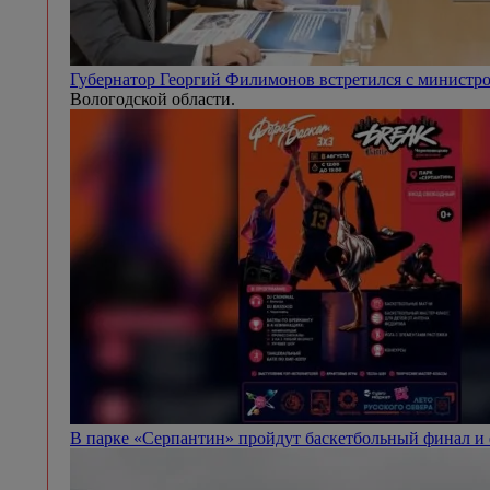
Губернатор Георгий Филимонов встретился с минист
Вологодской области.
В парке «Серпантин» пройдут баскетбольный финал и