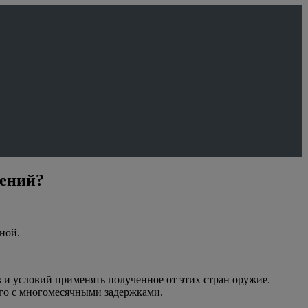
шений?
ной.
и условий применять полученное от этих стран оружие.
 его с многомесячными задержками.