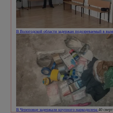
В Вологодской области задержан подозреваемый в вым
В Череповце задержали крупного наркодилера
40 сверт