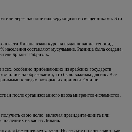
зом или через насилие над верующими и священниками. Это
то власти Ливана взяли курс на выдавливание, геноцид
0% населения составляют мусульмане. Разница была создана,
ятель Брижит Габриэль:
 всех, особенно прибывающих из арабских государств.
оточились на образовании, это было важным для нас. Всё
етерпимыми к людям, которые их приняли. Они не
стиан после организованного ввоза мигрантов-исламистов.
им получить свою долю, включая президента-шиита или
ь последних из вас из Ливана.
цу для беженцев-мусульман. Исламские страны знают, как