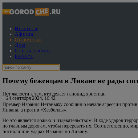
Новости
Афиша
Общество
Дом
Стиль жизни
Работа
Почему беженцам в Ливане не рады сос
Нет жалости к тем, кто делает геноцид христиан
24 сентября 2024, 16:42
Премьер Израиля Нетаньяху сообщил о начале агрессии против 
Ливана, а против «Хезболлы».
Но это является ложью и издевательством. В ходе ударов тер
по главным дорогам, чтобы перерезать их. Соответственно, м
погибли при ударах Израиля по Ливану.