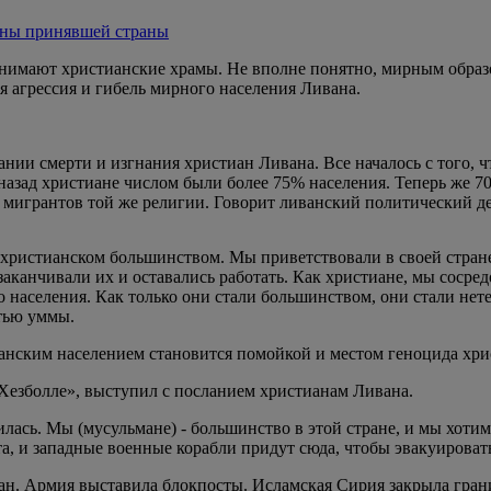
коны принявшей страны
занимают христианские храмы. Не вполне понятно, мирным обра
я агрессия и гибель мирного населения Ливана.
ии смерти и изгнания христиан Ливана. Все началось с того, ч
назад христиане числом были более 75% населения. Теперь же 7
 мигрантов той же религии. Говорит л
иванский политический де
христианском большинством. Мы приветствовали в своей стране
аканчивали их и оставались работать. Как христиане, мы сосред
го населения. Как только они стали большинством, они стали н
стью уммы.
ианским населением становится помойкой и местом геноцида хри
«Хезболле», выступил с посланием христианам Ливана.
илась. Мы (мусульмане) - большинство в этой стране, и мы хот
рта, и западные военные корабли придут сюда, чтобы эвакуироват
н. Армия выставила блокпосты. Исламская Сирия закрыла грани