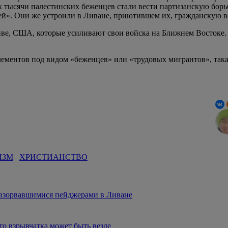
х тысячи палестинских беженцев стали вести партизанскую борь
тей». Они же устроили в Ливане, приютившем их, гражданскую в
ве, США, которые усиливают свои войска на Ближнем Востоке. Н
ементов под видом «беженцев» или «трудовых мигрантов», такая 
ИЗМ
ХРИСТИАНСТВО
 взорвавшимися пейджерами в Ливане
то взрывчатка может быть везде