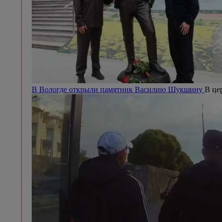
В Вологде открыли памятник Василию Шукшину
В це