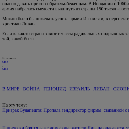
опасно давать приют собратьям-беженцам. В Иордании с 1960-
армия набралась смелости выкинуть из страны 150 тысяч «гос
Можно было бы пожелать успеха армии Израиля и, в перспекти
христиан Ливана.
Если какая-то страна завозит массы радикальных подрывных эл
той, какой была.
Источник:
t.me
,
t.me
В МИРЕ
ВОЙНА
ГЕНОЦИД
ИЗРАИЛЬ
ЛИВАН
СИОН
На эту тему:
Призрак Будапешта: Пропала гендиректор фирмы, связанной с
Панически боятся даже домофона: жители Ливана опасаются, ч