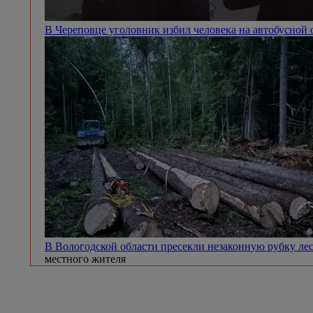
В Череповце уголовник избил человека на автобусной
В Вологодской области пресекли незаконную рубку ле
местного жителя