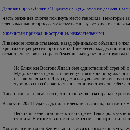
Данные опроса: более 2/3 приезжих мусульман не уважают за
Часть беженцев смогла покинуть место геноцида. Некоторые 
очень важный вопрос, даже более важный, чем сама израильска
Узбекистан признал иностранцев нежелательными
Ливанские исламисты месяц назад официально объявили о желан
христиан и репрессии против них. Еще несколько десятилетий 
отчасти, через ввоз в страну беженцев-мусульман и «трудовых»
На Ближнем Востоке Ливан был единственной страной с 
Мусульмане отправляли детей учиться в наши вузы. Они з
начало меняться к 70-м годам из-за увеличения исламско
чувствовали себя часть страны, они чувствовали себя ча
Ливан показал пример того, что процветающая страна с христ
В августе 2024
Реда Саад, политический аналитик, близкий к 
Вы стали меньшинством в этой стране. Ваша роль законч
суннита. В итоге у вас не останется ни аэропорта, ни по
Христианский город Бейрут защищается от сограждан-мусульма