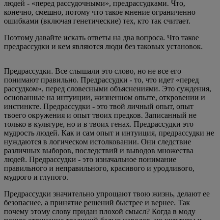
людей - «перед рассудочными», предрассудками. Что,
конечно, смешно, потому что такое мнение ограниченно
ошибками (включая генетические) тех, кто так считает.
Поэтому давайте искать ответы на два вопроса. Что такое
предрассудки и кем являются люди без таковых установок.
Предрассудки. Все слышали это слово, но не все его
понимают правильно. Предрассудки - то, что идет «перед
рассудком», перед словесными объяснениями. Это суждения,
основанные на интуиции, жизненном опыте, откровении и
инстинкте. Предрассудки - это твой личный опыт, опыт
твоего окружения и опыт твоих предков. Записанный не
только в культуре, но и в твоих генах. Предрассудки это
мудрость людей. Как и сам опыт и интуиция, предрассудки не
нуждаются в логическом истолковании. Они следствие
различных выборов, последствий и выводов множества
людей. Предрассудки - это изначальное понимание
правильного и неправильного, красивого и уродливого,
мудрого и глупого.
Предрассудки значительно упрощают твою жизнь, делают ее
безопаснее, а принятие решений быстрее и вернее. Так
почему этому слову придан плохой смысл? Когда в моду