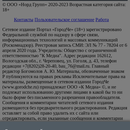
© ООО «Норд Групп» 2020-2023 Возрастная категория сайта:
18+
Контакты
Пользовательское соглашение
Работа
Сетевое издание Портал «ГородЧе» (18+) зарегистрировано
Федеральной службой по надзору в сфере связи,
информационных технологий и массовых коммуникаций
(Роскомнадзор). Реестровая запись СМИ: ЭЛ № 77 - 78204 от 6
апреля 2020 года. Учредитель: Общество с ограниченной
ответственностью "К Медиа". Адрес редакции 162612,
Вологодская обл., г. Череповец, ул. Гоголя, д. 43, телефон
редакции +7(8202)28-20-40, bau_76@mail.ru. Главный
редактор Богомолов А. Ю. Материалы, обозначенные знаком
Р публикуются на правах рекламы Исключительные права на
материалы, размещенные в сетевом издании ГородЧе
(www.gorodche.ru) принадлежат ООО «К Медиа» ©, и не
подлежат использованию другими лицами в какой бы то ни
было форме без письменного разрешения правообладателя.
Сообщения и комментарии читателей сетевого издания
размещаются без предварительного редактирования. Редакция
оставляет за собой право удалить их с сайта или
отредактировать, если указанные сообщения и комментарии
являются злоупотреблением свободой массовой информации
или нарушением иных требований закона.
На