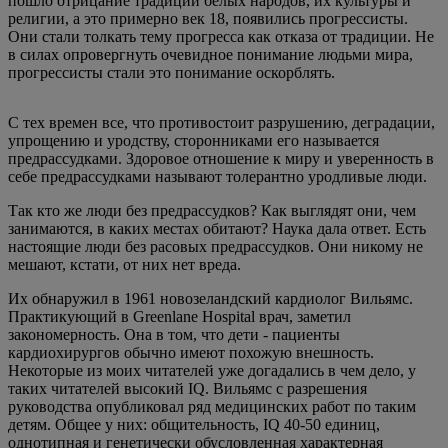
пошло отрицание традиций белых народов, их культуры и
религии, а это примерно век 18, появились прогрессисты.
Они стали толкать тему прогресса как отказа от традиции. Не
в силах опровергнуть очевидное понимание людьми мира,
прогрессисты стали это понимание оскорблять.
С тех времен все, что противостоит разрушению, деградации,
упрощению и уродству, сторонниками его называется
предрассудками. Здоровое отношение к миру и уверенность в
себе предрассудками называют толерантно уродливые люди.
Так кто же люди без предрассудков? Как выглядят они, чем
занимаются, в каких местах обитают? Наука дала ответ. Есть
настоящие люди без расовых предрассудков. Они никому не
мешают, кстати, от них нет вреда.
Их обнаружил в 1961 новозеландский кардиолог Вильямс.
Практикующий в Greenlane Hospital врач, заметил
закономерность. Она в том, что дети - пациенты
кардиохирургов обычно имеют похожую внешность.
Некоторые из моих читателей уже догадались в чем дело, у
таких читателей высокий IQ. Вильямс с разрешения
руководства опубликовал ряд медицинских работ по таким
детям. Общее у них: общительность, IQ 40-50 единиц,
однотипная и генетически обусловленная характерная