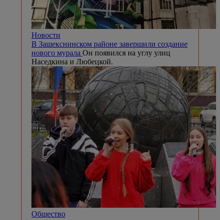
Новости
В Зашекснинском районе завершили создание
нового мурала
Он появился на углу улиц
Наседкина и Любецкой.
Общество