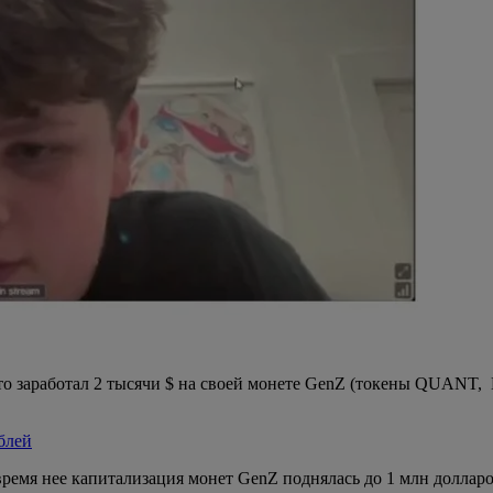
что заработал 2 тысячи $ на своей монете GenZ (токены QUANT
блей
 время нее капитализация монет GenZ поднялась до 1 млн долл