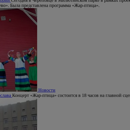
стории
Сегодня в Череповце в Милютинском парке в рамках проек
ево». Была представлена программа «Жар-птица».
Новости
еслава
Концерт «Жар-птица» состоится в 18 часов на главной сц