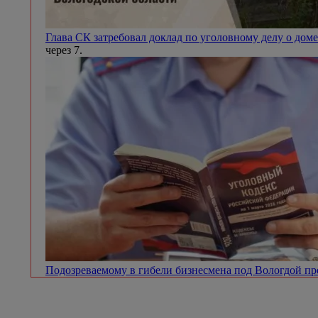
Глава СК затребовал доклад по уголовному делу о доме
через 7.
Подозреваемому в гибели бизнесмена под Вологдой п