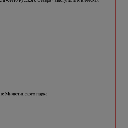
та «Лето Русского Севера» выступила этническая
ене Милютинского парка.