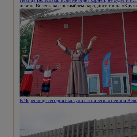
Певица Велеслава: Если не будет корней, не будет и и
певица Велеслава с ансамблем народного танца «Круж
В Череповце сегодня выступит этническая певица Вел