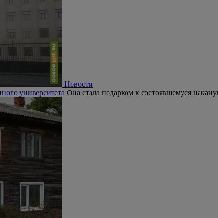
Новости
нного университета
Она стала подарком к состоявшемуся накану