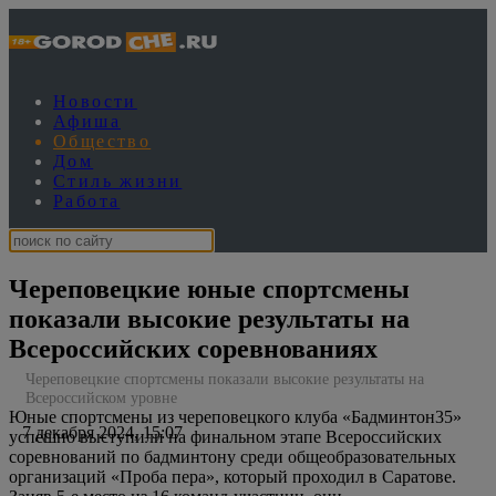
Новости
Афиша
Общество
Дом
Стиль жизни
Работа
Череповецкие юные спортсмены
показали высокие результаты на
Всероссийских соревнованиях
Череповецкие спортсмены показали высокие результаты на
Всероссийском уровне
Юные спортсмены из череповецкого клуба «Бадминтон35»
7 декабря 2024, 15:07
успешно выступили на финальном этапе Всероссийских
соревнований по бадминтону среди общеобразовательных
организаций «Проба пера», который проходил в Саратове.