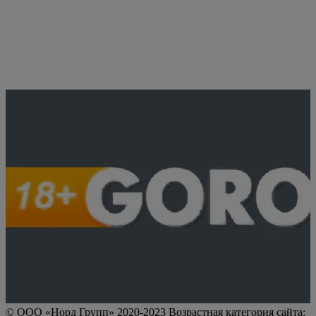
© ООО «Норд Групп» 2020-2023 Возрастная категория сайта: