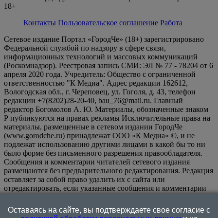
18+
Контакты
Пользовательское соглашение
Работа
Сетевое издание Портал «ГородЧе» (18+) зарегистрировано
Федеральной службой по надзору в сфере связи,
информационных технологий и массовых коммуникаций
(Роскомнадзор). Реестровая запись СМИ: ЭЛ № 77 - 78204 от 6
апреля 2020 года. Учредитель: Общество с ограниченной
ответственностью "К Медиа". Адрес редакции 162612,
Вологодская обл., г. Череповец, ул. Гоголя, д. 43, телефон
редакции +7(8202)28-20-40, bau_76@mail.ru. Главный
редактор Богомолов А. Ю. Материалы, обозначенные знаком
Р публикуются на правах рекламы Исключительные права на
материалы, размещенные в сетевом издании ГородЧе
(www.gorodche.ru) принадлежат ООО «К Медиа» ©, и не
подлежат использованию другими лицами в какой бы то ни
было форме без письменного разрешения правообладателя.
Сообщения и комментарии читателей сетевого издания
размещаются без предварительного редактирования. Редакция
оставляет за собой право удалить их с сайта или
отредактировать, если указанные сообщения и комментарии
являются злоупотреблением свободой массовой информации
или нарушением иных требований закона.
На
Оставаясь на сайте, вы подтверждаете свое согласие с
информационном ресурсе применяются рекомендательные