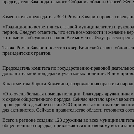
председатель Законодательного Собрания области Сергей Жест
Заместитель председателя ЗСО Роман Заварин провел совещани
«Традиционно встретились с главой муниципалитета и руково
период. Следует отметить, что есть возможности и желание ве
которые мы обсудили сегодня. Все моменты будут рассмотрены 
Также Роман Заварин посетил сквер Воинской славы, обновлен
президентских грантов.
Председатель комитета по государственно-правовой деятельно
дополнительной поддержки участковых полиции. В нем приня
Как отметила Лариса Кожевина, возрожденная практика народн
«Это очень большая помощь полиции. Благодаря дружинникам с
к охране общественного порядка. Сейчас настало время вводит
прошедшей в декабре сессии ЗСО принят закон о материально
для активистов. Сейчас в правительстве области готовится соо
Всего в регионе созданы 123 дружины во всех муниципалитета
общественного порядка, привлекаются к правовому воспитани