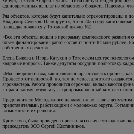
хирург, - сказал Андрей Пулин. – Позитивную тенденцию обе
единовременных выплат из областного бюджета. Надеемся, чт
Ряд объектов, которые будут капитально отремонтированы и п
Владимир Селяков. Планируется, что в 2025 году капитальные
площадка появится у Тотемской школы №2.
«Все эти объекты вошли в программу комплексного развития с
объем финансирования работ составит почти 84 млн рублей. Б
собственных средств».
Елена Быкова и Игорь Катухин в Тотемском центре психолого-
кадровые вопросы. Также депутаты обсудили подготовку кадр
«Мы говорили о том, как правильно организовать процесс, как 
Процесс этот непростой, но, тем не менее, для этого создают
агрокластера. Работа проводится огромная, вкладываются фина
к правильному результату - агропромышленный комплекс поп
Представители Молодежного парламента во главе с депутатом 
представителями, работающими с молодежью округа. Тотьмичи 
возможности их решения.
Кроме того, была проведена проектная сессия с молодежью окр
председатель ЗСО Сергей Жестянников.