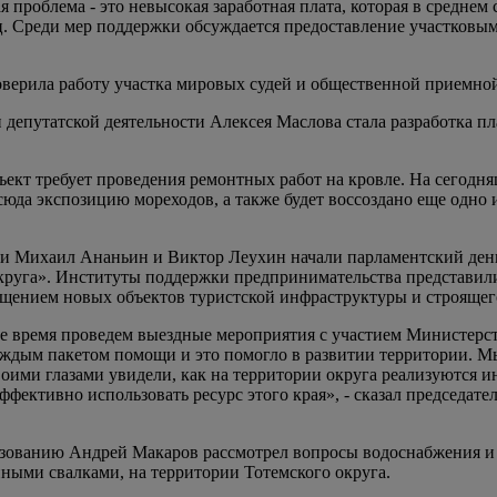
проблема - это невысокая заработная плата, которая в среднем 
ц. Среди мер поддержки обсуждается предоставление участковым
оверила работу участка мировых судей и общественной приемно
 депутатской деятельности Алексея Маслова стала разработка п
бъект требует проведения ремонтных работ на кровле. На сего
сюда экспозицию мореходов, а также будет воссоздано еще одно
.
ти Михаил Ананьин и Виктор Леухин начали парламентский ден
круга». Институты поддержки предпринимательства представили 
ещением новых объектов туристской инфраструктуры и строящего
е время проведем выездные мероприятия с участием Министерст
ждым пакетом помощи и это помогло в развитии территории. Мы
воими глазами увидели, как на территории округа реализуются и
эффективно использовать ресурс этого края», - сказал председат
ьзованию Андрей Макаров рассмотрел вопросы водоснабжения и 
ными свалками, на территории Тотемского округа.