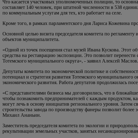
Что касается участковых уполномоченных полиции, то основная 
составляет 140 человек, при штатной численности в 538 едини
по коммунальным услугам для тех, кто работает на селе.
Кроме того, в рамках парламентского дня Лариса Кожевина пр
Основной целью визита председателя комитета по регламенту и
объектов муниципалитета.
«Одной из точек посещения стал музей Ивана Кускова. Этот о
средства на реставрацию экспозиции. Это позволит перенести 
Тотемского муниципального округа», - заявил Алексей Маслов
Депутаты комитета по экономической политике и собственнос
потенциал и стратегия развития Тотемского муниципального о
экономического развития. Работа депутатов продолжилась пос
«С представителями бизнеса мы договорились, что в ближайше
чтобы познакомить предпринимателей с каждым продуктом, ка
могут лечь в основу инициатив регионального уровня. Затем с
строительства завода по производству фанеры позволит более 
Михаил Ананьин.
Заместитель председателя комитета по экологии и природопол
рекультивации земельных участков, занятых несанкционирован