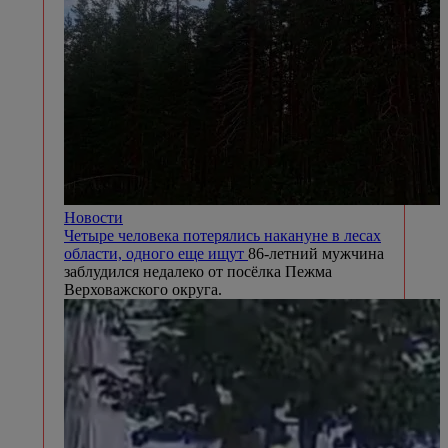
Новости
Четыре человека потерялись накануне в лесах
области, одного еще ищут
86-летний мужчина
заблудился недалеко от посёлка Пежма
Верховажского округа.