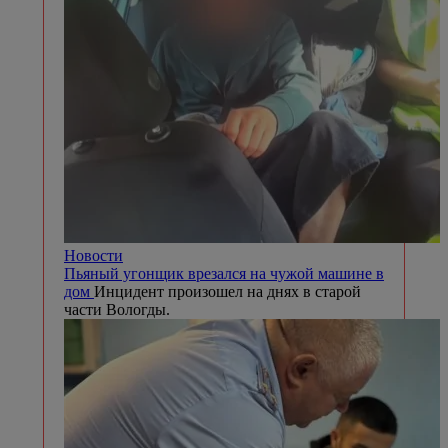
Новости
Пьяный угонщик врезался на чужой машине в
дом
Инцидент произошел на днях в старой
части Вологды.