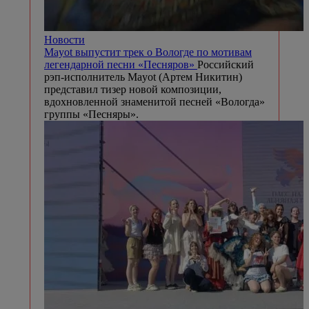
Новости
Mayot выпустит трек о Вологде по мотивам
легендарной песни «Песняров»
Российский
рэп-исполнитель Mayot (Артем Никитин)
представил тизер новой композиции,
вдохновленной знаменитой песней «Вологда»
группы «Песняры».