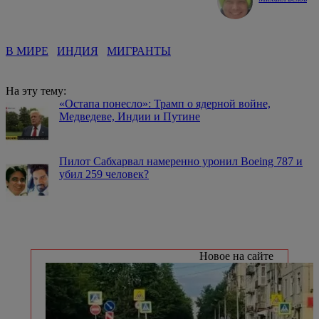
В МИРЕ
ИНДИЯ
МИГРАНТЫ
На эту тему:
«Остапа понесло»: Трамп о ядерной войне,
Медведеве, Индии и Путине
Пилот Сабхарвал намеренно уронил Boeing 787 и
убил 259 человек?
Новое на сайте