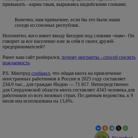
привыкать - карма такая, выражаясь индийскими словами.
Конечно, нам привычнее, если бы это были наши
соседи из союзных республик.
Непонятно, кого имеет ввиду Беседин под словами «нам». Он
говорит за все население или за себя и своих друзей-
предпринимателей?
Ранее наш сайт разбирался,
почему мигранты - способ снизить
рождаемость
.
P.S. Минтруд
сообщил
, что общая квота на привлечение
иностранных работников в России в 2025 году составляет
234,9 тыс., для граждан Индии — 71 817. Непосредственно
для Свердловской области квота составляет 4343 человека для
работников из всех визовых стран. По данным ведомства, к 9
июля она использована на 13,6%.
Михаил Белов