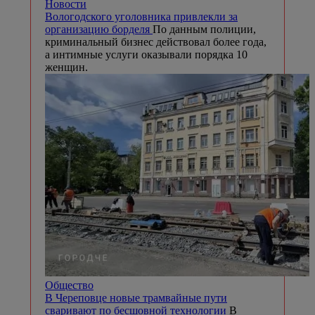
Новости
Вологодского уголовника привлекли за
организацию борделя
По данным полиции,
криминальный бизнес действовал более года,
а интимные услуги оказывали порядка 10
женщин.
Общество
В Череповце новые трамвайные пути
сваривают по бесшовной технологии
В