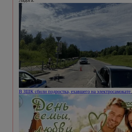
Ладога.
В ЗШК сбили подростка, ехавшего на электросамокате