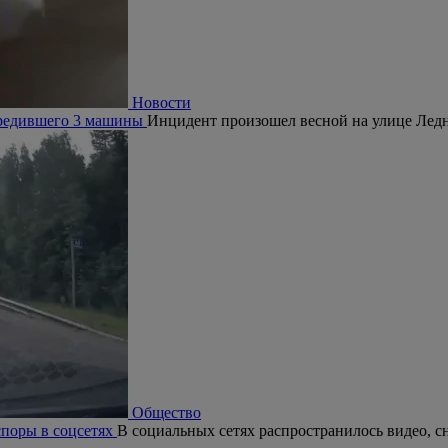
Новости
овредившего 3 машины
Инцидент произошел весной на улице Ледн
Общество
поры в соцсетях
В социальных сетях распространилось видео, с