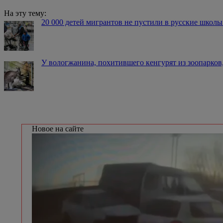
На эту тему:
20 000 детей мигрантов не пустили в русские школ
У вологжанина, похитившего кенгурят из зоопарков
Новое на сайте