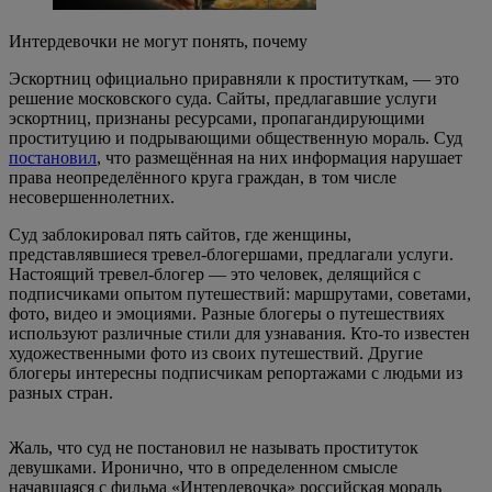
Интердевочки не могут понять, почему
Эскортниц официально приравняли к проституткам, — это
решение московского суда. Сайты, предлагавшие услуги
эскортниц, признаны ресурсами, пропагандирующими
проституцию и подрывающими общественную мораль. Суд
постановил
, что размещённая на них информация нарушает
права неопределённого круга граждан, в том числе
несовершеннолетних.
Суд заблокировал пять сайтов, где женщины,
представлявшиеся тревел-блогершами, предлагали услуги.
Настоящий тревел-блогер — это человек, делящийся с
подписчиками опытом путешествий: маршрутами, советами,
фото, видео и эмоциями. Разные блогеры о путешествиях
используют различные стили для узнавания. Кто-то известен
художественными фото из своих путешествий. Другие
блогеры интересны подписчикам репортажами с людьми из
разных стран.
Жаль, что суд не постановил не называть проституток
девушками. Иронично, что в определенном смысле
начавшаяся с фильма «Интердевочка» российская мораль