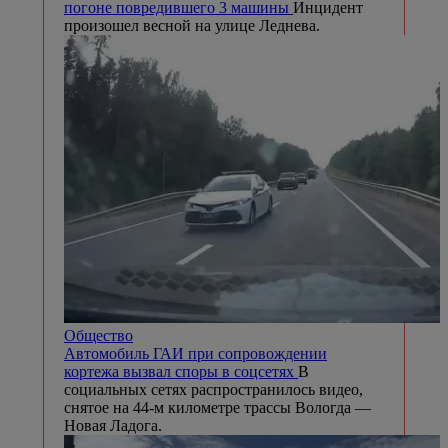
погоне повредившего 3 машины
Инцидент
произошел весной на улице Леднева.
Общество
Автомобиль ГАИ при сопровождении
кортежа вызвал споры в соцсетях
В
социальных сетях распространилось видео,
снятое на 44-м километре трассы Вологда —
Новая Ладога.