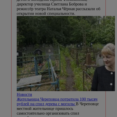
директор училища Светлана Боброва и
режиссёр театра Наталья Чёрная рассказали об
открытии новой специальности.
Новости
Жительница Череповца потратила 100 тысяч
рублей на спил дерева с могилы
В Череповце
местной жительнице пришлось
самостоятельно организовать спил