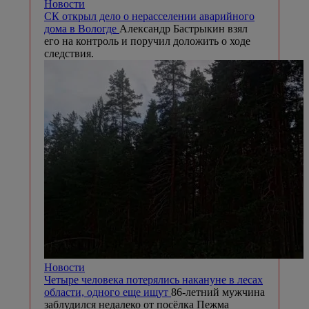
Новости
СК открыл дело о нерасселении аварийного
дома в Вологде
Александр Бастрыкин взял
его на контроль и поручил доложить о ходе
следствия.
Новости
Четыре человека потерялись накануне в лесах
области, одного еще ищут
86-летний мужчина
заблудился недалеко от посёлка Пежма