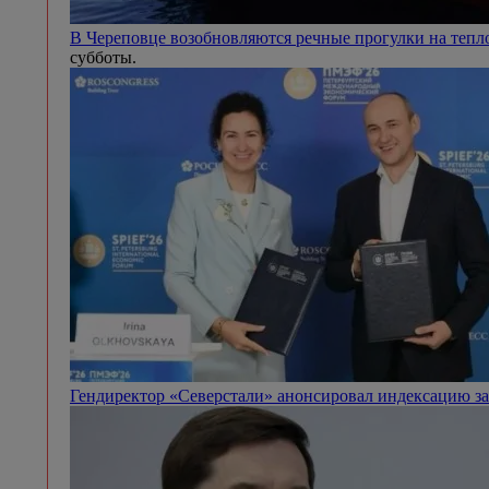
В Череповце возобновляются речные прогулки на теп
субботы.
Гендиректор «Северстали» анонсировал индексацию з