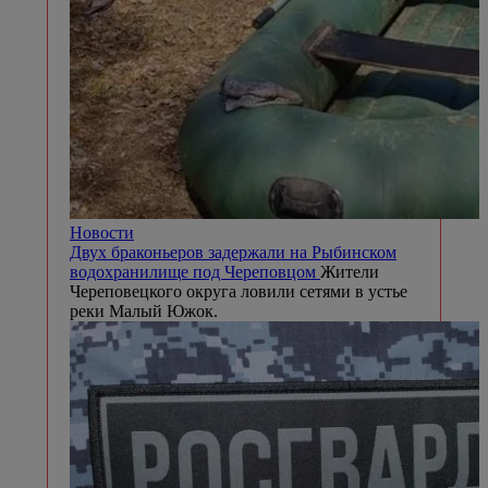
Новости
Двух браконьеров задержали на Рыбинском
водохранилище под Череповцом
Жители
Череповецкого округа ловили сетями в устье
реки Малый Южок.