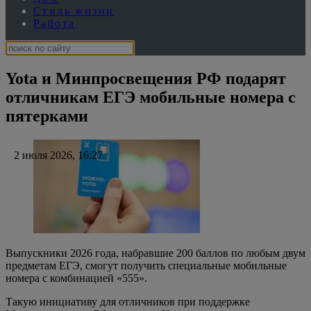
Выпускники 2026 года, набравшие 200 баллов по любым двум
предметам ЕГЭ, смогут получить специальные мобильные
номера с комбинацией «555».
Такую инициативу для отличников при поддержке
Минпросвещения РФ запустила Yota.
Акция будет действовать в течение всего 2026 года.
Особенный номер с тремя пятерками доступен для абонентов
Yota, не достигших 20 лет, которые в текущем году сдали ЕГЭ
и набрали 200 баллов по двум предметам. Первый красивый
номер получит московская школьница, которая впервые в
истории набрала 500 баллов на ЕГЭ.
Для бесплатного получения красивого номера действующим
абонентам Yota достаточно зайти в личный кабинет,
обратиться в службу поддержки и подтвердить свои высокие
баллы. Специалисты оператора помогут подобрать
подходящий номер с комбинацией «555». А получить новую
сим-карту можно в объединенной розничной сети
МегаФона
и Yota.