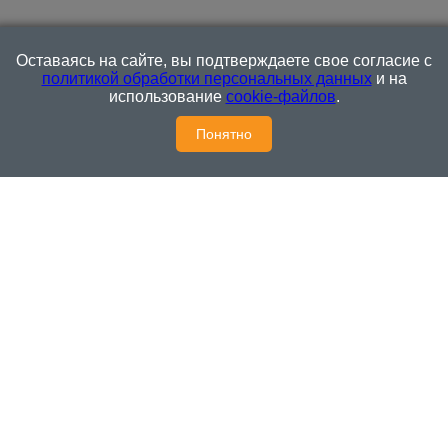
отредактировать, если указанные сообщения и комментарии
являются злоупотреблением свободой массовой информации
или нарушением иных требований закона.
На
Оставаясь на сайте, вы подтверждаете свое согласие с
информационном ресурсе применяются рекомендательные
политикой обработки персональных данных
и на
технологии (информационные технологии предоставления
использование
cookie-файлов
.
информации на основе сбора, систематизации и анализа
сведений, относящихся к предпочтениям пользователей сети
Понятно
"Интернет", находящихся на территории Российской
Федерации)