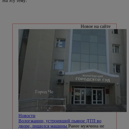
Новости
Тело утонувшего вологжанина три дня
пролежало в воде
В субботу он ушел купаться
и не вернулся. Нашли его сегодня.
Общество
В Череповце готовятся обновить панорамы
Яндекса
В Череповце вновь заметили
автомобиль, оснащённый оборудованием для
съёмки панорам Яндекса.