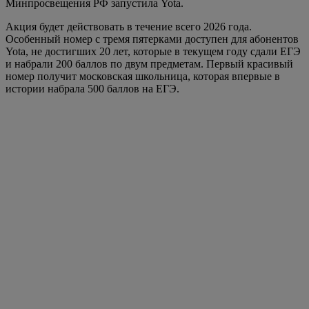
«По предварительным результатам ЕГЭ 2026, 200 баллов
набрали 933 выпускника, 300 баллов — 76, 400 баллов
— восемь, а максимальные 500 баллов — один участник.
Отличные результаты на ЕГЭ — это не просто цифры в
аттестате, а доказательство того, что наша молодежь
готова к вызовам времени и способна достигать вершин.
Достижения этих ребят уже сегодня являются фундаментом
для великих свершений завтра», — отметил министр
просвещения РФ Сергей Кравцов.
«Впереди у выпускников новая, захватывающая страница
жизни — студенчество. Мы решили подарить отличникам со
всей России возможность зафиксировать свою победу на
этом первом, важнейшем этапе. Уникальная комбинация —
это не просто цифры, это символ того, что они могут
достичь всего, к чему стремятся. Пусть такой номер станет
для каждого из них счастливым талисманом на пути к
большим свершениям», — сказал управляющий директор Yota
Дмитрий Чудесников.
Источник фото: пресс-служба Yota