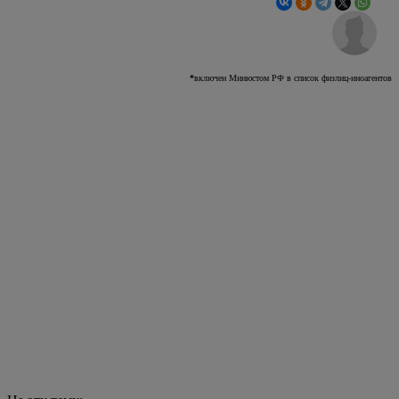
Новости
Под Череповцом привели к нормативу дорогу
в деревне Городище
На выбоины и ямы
местный житель пожаловался на личном
приеме первому заместителю прокурора
области Михаилу Сидельникову*.