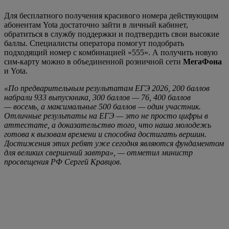
*
включен Минюстом РФ в список физлиц-иноагентов
На эту тему:
Новое на сайте