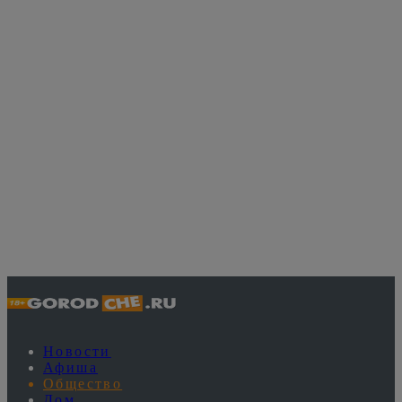
Новости
Афиша
Общество
Дом
Стиль жизни
Работа
Yota и Минпросвещения РФ подарят
отличникам ЕГЭ мобильные номера с
пятерками
2 июля 2026, 16:27