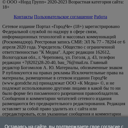
© ООО «Норд Групп» 2020-2023 Возрастная категория сайта:
18+
Контакты
Пользовательское соглашение
Работа
Сетевое издание Портал «ГородЧе» (18+) зарегистрировано
Федеральной службой по надзору в сфере связи,
информационных технологий и массовых коммуникаций
(Роскомнадзор). Реестровая запись СМИ: ЭЛ № 77 - 78204 от 6
апреля 2020 года. Учредитель: Общество с ограниченной
ответственностью "К Медиа". Адрес редакции 162612,
Вологодская обл., г. Череповец, ул. Гоголя, д. 43, телефон
редакции +7(8202)28-20-40, bau_76@mail.ru. Главный
редактор Богомолов А. Ю. Материалы, обозначенные знаком
Р публикуются на правах рекламы Исключительные права на
материалы, размещенные в сетевом издании ГородЧе
(www.gorodche.ru) принадлежат ООО «К Медиа» ©, и не
подлежат использованию другими лицами в какой бы то ни
было форме без письменного разрешения правообладателя.
Сообщения и комментарии читателей сетевого издания
размещаются без предварительного редактирования. Редакция
оставляет за собой право удалить их с сайта или
отредактировать, если указанные сообщения и комментарии
являются злоупотреблением свободой массовой информации
или нарушением иных требований закона.
На
Оставаясь на сайте, вы подтверждаете свое согласие с