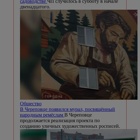
садоводстве
ЧП случилось в субботу в начале
двенадцатого.
Общество
В Череповце появился мурал, посвящённый
народным ремёслам
В Череповце
продолжается реализация проекта по
созданию уличных художественных росписей.