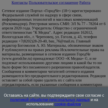
Контакты
Пользовательское соглашение
Работа
Сетевое издание Портал «ГородЧе» (18+) зарегистрировано
Федеральной службой по надзору в сфере связи,
информационных технологий и массовых коммуникаций
(Роскомнадзор). Реестровая запись СМИ: ЭЛ № 77 - 78204 от 6
апреля 2020 года. Учредитель: Общество с ограниченной
ответственностью "К Медиа". Адрес редакции 162612,
Вологодская обл., г. Череповец, ул. Гоголя, д. 43, телефон
редакции +7(8202)28-20-40, bau_76@mail.ru. Главный
редактор Богомолов А. Ю. Материалы, обозначенные знаком
Р публикуются на правах рекламы Исключительные права на
материалы, размещенные в сетевом издании ГородЧе
(www.gorodche.ru) принадлежат ООО «К Медиа» ©, и не
подлежат использованию другими лицами в какой бы то ни
было форме без письменного разрешения правообладателя.
Сообщения и комментарии читателей сетевого издания
размещаются без предварительного редактирования. Редакция
оставляет за собой право удалить их с сайта или
отредактировать, если указанные сообщения и комментарии
являются злоупотреблением свободой массовой информации
или нарушением иных требований закона.
На
Оставаясь на сайте, вы подтверждаете свое согласие с
информационном ресурсе применяются рекомендательные
политикой обработки персональных данных
и на
технологии (информационные технологии предоставления
использование
cookie-файлов
.
информации на основе сбора, систематизации и анализа