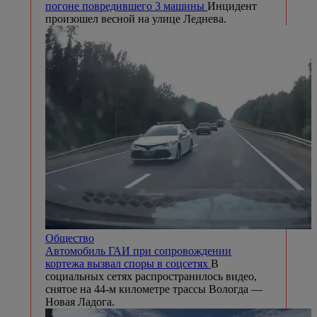
погоне повредившего 3 машины
Инцидент
произошел весной на улице Леднева.
Общество
Автомобиль ГАИ при сопровождении
кортежа вызвал споры в соцсетях
В
социальных сетях распространилось видео,
снятое на 44-м километре трассы Вологда —
Новая Ладога.