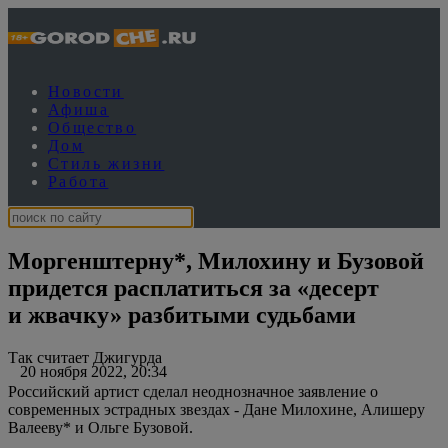
Новости
Афиша
Общество
Дом
Стиль жизни
Работа
Моргенштерну*, Милохину и Бузовой
придется расплатиться за «десерт
и жвачку» разбитыми судьбами
Так считает Джигурда
20 ноября 2022, 20:34
Российский артист сделал неоднозначное заявление о
современных эстрадных звездах - Дане Милохине, Алишеру
Валееву* и Ольге Бузовой.