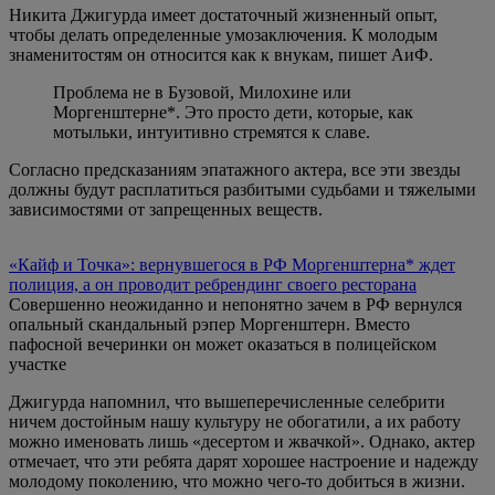
Никита Джигурда имеет достаточный жизненный опыт,
чтобы делать определенные умозаключения. К молодым
знаменитостям он относится как к внукам, пишет АиФ.
Проблема не в Бузовой, Милохине или
Моргенштерне*. Это просто дети, которые, как
мотыльки, интуитивно стремятся к славе.
Согласно предсказаниям эпатажного актера, все эти звезды
должны будут расплатиться разбитыми судьбами и тяжелыми
зависимостями от запрещенных веществ.
«Кайф и Точка»: вернувшегося в РФ Моргенштерна* ждет
полиция, а он проводит ребрендинг своего ресторана
Совершенно неожиданно и непонятно зачем в РФ вернулся
опальный скандальный рэпер Моргенштерн. Вместо
пафосной вечеринки он может оказаться в полицейском
участке
Джигурда напомнил, что вышеперечисленные селебрити
ничем достойным нашу культуру не обогатили, а их работу
можно именовать лишь «десертом и жвачкой». Однако, актер
отмечает, что эти ребята дарят хорошее настроение и надежду
молодому поколению, что можно чего-то добиться в жизни.