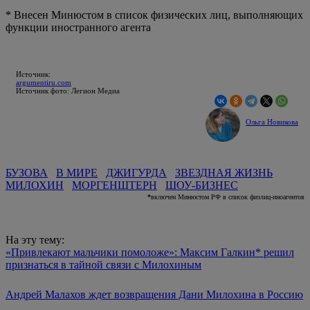
* Внесен Минюстом в список физических лиц, выполняющих
функции иностранного агента
Источник:
argumentiru.com
Источник фото: Легион Медиа
Ольга Новикова
БУЗОВА
В МИРЕ
ДЖИГУРДА
ЗВЕЗДНАЯ ЖИЗНЬ
МИЛОХИН
МОРГЕНШТЕРН
ШОУ-БИЗНЕС
*
включен Минюстом РФ в список физлиц-иноагентов
На эту тему:
«Привлекают мальчики помоложе»: Максим Галкин* решил
признаться в тайной связи с Милохиным
Андрей Малахов ждет возвращения Дани Милохина в Россию