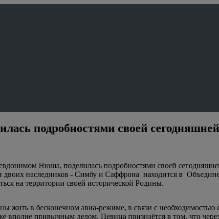
илась подробностями своей сегодняшне
вдонимом Нюша, поделилась подробностями своей сегодняшней ж
 и двоих наследников - Симбу и Саффрона находится в Объедин
ться на территории своей исторической Родины.
ены жить в бесконечном авиа-режиме, в связи с необходимость
же вполне привычным делом. Певица признаётся в том, что чере