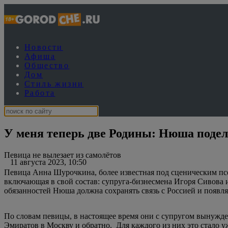
Новости
Афиша
Общество
Дом
Стиль жизни
Работа
У меня теперь две Родины: Нюша подел
Певица не вылезает из самолётов
11 августа 2023, 10:50
Певица Анна Шурочкина, более известная под сценическим псе
включающая в свой состав: супруга-бизнесмена Игоря Сивова
обязанностей Нюша должна сохранять связь с Россией и появля
По словам певицы, в настоящее время они с супругом вынужд
Эмиратов в Москву и обратно. Для каждого из них это стало у