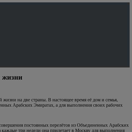
й жизни
изни на две страны. В настоящее время её дом и семья,
енных Арабских Эмиратах, а для выполнения своих рабочих
ю совершения постоянных перелётов из Объединенных Арабских
з каждые три недели она прилетает в Москву для выполнения