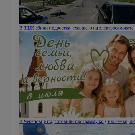
В ЗШК сбили подростка, ехавшего на электросамокате
В Череповце подготовили программу ко Дню семьи, л