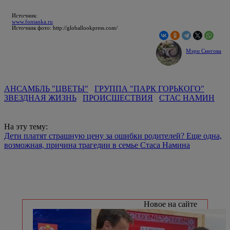
Источник:
www.fontanka.ru
Источник фото: http://globallookpress.com/
Мэри Снегова
АНСАМБЛЬ "ЦВЕТЫ"
ГРУППА "ПАРК ГОРЬКОГО"
ЗВЕЗДНАЯ ЖИЗНЬ
ПРОИСШЕСТВИЯ
СТАС НАМИН
На эту тему:
Дети платят страшную цену за ошибки родителей? Еще одна,
возможная, причина трагедии в семье Стаса Намина
Новое на сайте