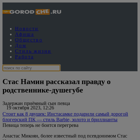
Новости
Афиша
Общество
Дом
Стиль жизни
Работа
Стас Намин рассказал правду о
родственнике-душегубе
Задержан приёмный сын певца
19 октября 2023, 12:26
Стоит как 8 двушек: Инстасамке подарили самый дорогой
блогерский ПК — стиль Barbie, золото и бриллианты
Певица теперь не боится перегрева
Анастас Микоян, более известный под псевдонимом Стас