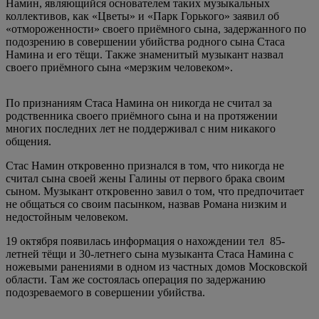
Намин, являющийся основателем таких музыкальных
коллективов, как «Цветы» и «Парк Горького» заявил об
«отмороженности» своего приёмного сына, задержанного по
подозрению в совершении убийства родного сына Стаса
Намина и его тёщи. Также знаменитый музыкант назвал
своего приёмного сына «мерзким человеком».
По признаниям Стаса Намина он никогда не считал за
родственника своего приёмного сына и на протяжении
многих последних лет не поддерживал с ним никакого
общения.
Стас Намин откровенно признался в том, что никогда не
считал сына своей жены Галины от первого брака своим
сыном. Музыкант откровенно завил о том, что предпочитает
не общаться со своим пасынком, назвав Романа низким и
недостойным человеком.
19 октября появилась информация о нахождении тел 85-
летней тёщи и 30-летнего сына музыканта Стаса Намина с
ножевыми ранениями в одном из частных домов Московской
области. Там же состоялась операция по задержанию
подозреваемого в совершении убийства.